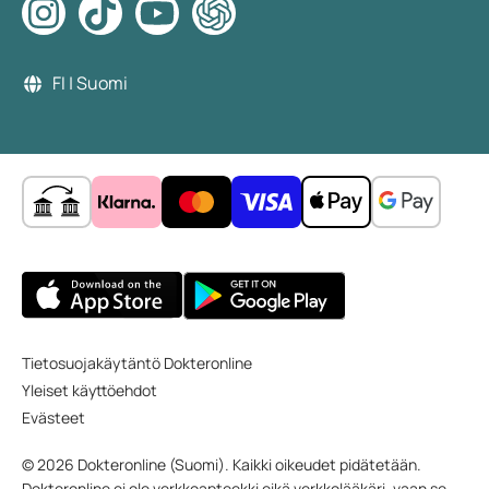
FI | Suomi
Tietosuojakäytäntö Dokteronline
Yleiset käyttöehdot
Evästeet
© 2026 Dokteronline (Suomi). Kaikki oikeudet pidätetään.
Dokteronline ei ole verkkoapteekki eikä verkkolääkäri, vaan se