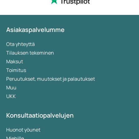
Asiakaspalvelumme
Ota yhteyttä
Tilauksen tekeminen
Maksut
Toimitus
Peruutukset, muutokset ja palautukset
Muu
UKK
Konsultaatiopalvelujen
Huonot yöunet
Miehille