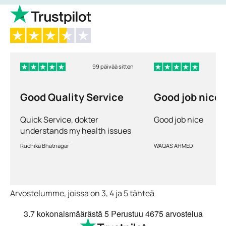
99 päivää sitten
Good Quality Service
Good job nice
Quick Service, dokter
Good job nice
understands my health issues
and good diagnosis
Ruchika Bhatnagar
WAQAS AHMED
Arvostelumme, joissa on 3, 4 ja 5 tähteä
3.7
kokonaismäärästä 5
Perustuu
4675 arvostelua