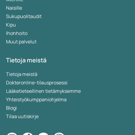
Naisille
Sukupuolitaudit
Kipu
Ihonhoito
Muut palvelut
Tietoja meistä
Tietoja meistä
Dokteronline-tilausprosessi
Lääketieteellinen tietämyksemme
Yhteistyökumppaniohjelma
Blogi
Tilaa uutiskirje