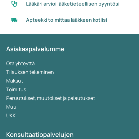
Lääkäri arvioi lääketieteellisen pyyntösi
Apteekki toimittaa lääkkeen kotiisi
Asiakaspalvelumme
Ota yhteyttä
Tilauksen tekeminen
Maksut
Toimitus
Peruutukset, muutokset ja palautukset
Muu
UKK
Konsultaatiopalvelujen