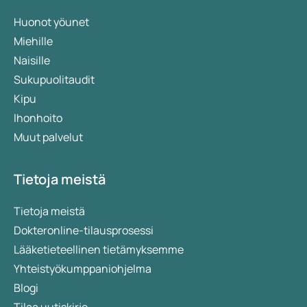
Huonot yöunet
Miehille
Naisille
Sukupuolitaudit
Kipu
Ihonhoito
Muut palvelut
Tietoja meistä
Tietoja meistä
Dokteronline-tilausprosessi
Lääketieteellinen tietämyksemme
Yhteistyökumppaniohjelma
Blogi
Tilaa uutiskirje