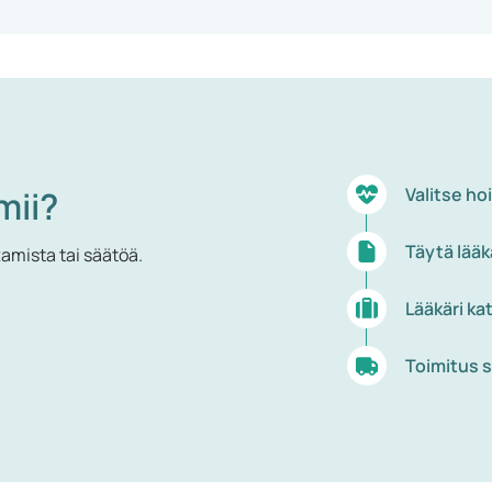
mii?
Valitse ho
Täytä lääk
tamista tai säätöä.
Lääkäri ka
Toimitus s