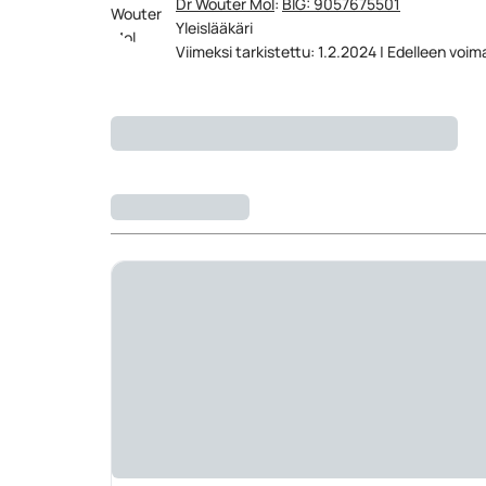
Dr Wouter Mol
:
BIG: 9057675501
Yleislääkäri
Viimeksi tarkistettu: 1.2.2024 | Edelleen voi