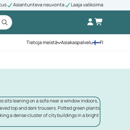
tus
Asiantunteva neuvonta
Laaja valikoima
Tietoja meistä
Asiakaspalvelu
FI
Avaa valikko