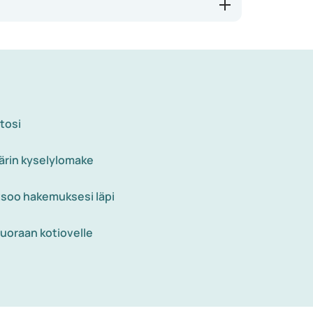
itosi
ärin kyselylomake
tsoo hakemuksesi läpi
uoraan kotiovelle