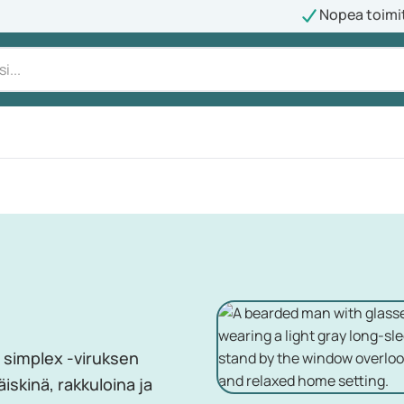
Nopea toimi
 simplex -viruksen
iskinä, rakkuloina ja