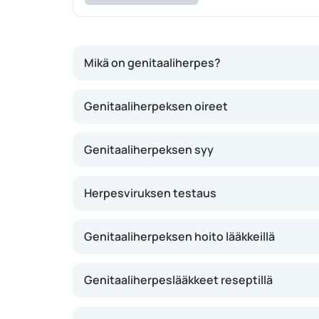
Mikä on genitaaliherpes?
Genitaaliherpes on yksi yleisimmistä sukupuol
Genitaaliherpeksen oireet
Viruksesta on olemassa eri alatyyppejä. Erity
simplex -tyyppi 2 (HSV-2) muistuttaa tyyppiä
Genitaaliherpeksen syy
Kaikki herpesviruksen kantajat eivät kuitenkaa
Voit siis saada genitaaliherpeksen henkilöltä, j
Herpesviruksen testaus
eteenpäin.
Genitaaliherpeksen hoito lääkkeillä
Genitaaliherpeslääkkeet reseptillä