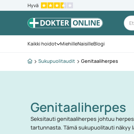
Hyvä
Kaikki hoidot
Miehille
Naisille
Blogi
Avaa valikko
Sukupuolitaudit
Genitaaliherpes
Genitaaliherpes
Seksitauti genitaaliherpes johtuu herpes
tartunnasta. Tämä sukupuolitauti näkyy lä