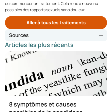
ou commencer un traitement. Cela rend à nouveau
possibles des rapports sexuels sans douleur.
Aller à tous les traitements
Sources
Articles les plus récents
Thuisarts.nl, Vaginismus.nl
8 symptômes et causes