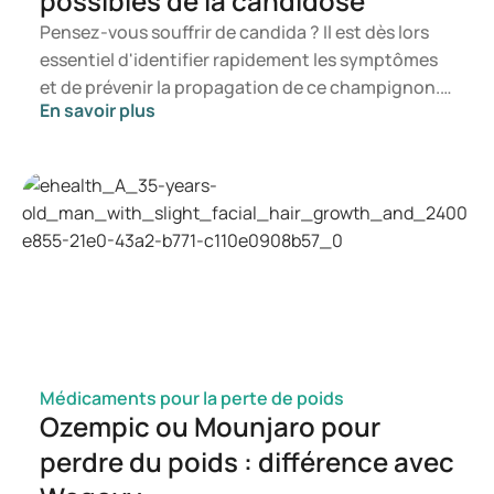
possibles de la candidose
Pensez-vous souffrir de candida ? Il est dès lors
essentiel d'identifier rapidement les symptômes
et de prévenir la propagation de ce champignon.
En savoir plus
Dans cet article, vous découvrirez ce qu'est le
candida, les symptômes susceptibles de se
manifester ainsi que les mécanismes de
développement d'une infection à candida. Vous
saurez ainsi à quel moment il est opportun de
consulter un professionnel de la santé.
Médicaments pour la perte de poids
Ozempic ou Mounjaro pour
perdre du poids : différence avec