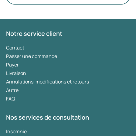
privilégiés. Le choix du traitement le plus
approprié est déterminé par un médecin en
fonction de votre état de santé, de votre indice de
masse corporelle (IMC) et de votre historique
d’utilisation de médicaments.
Notre service client
Contact
Passer une commande
Payer
Livraison
Annulations, modifications et retours
Autre
FAQ
Nos services de consultation
Insomnie