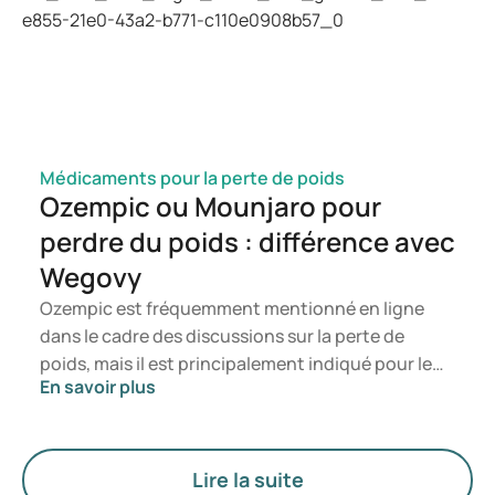
saurez ainsi à quel moment il est opportun de
consulter un professionnel de la santé.
Médicaments pour la perte de poids
Ozempic ou Mounjaro pour
perdre du poids : différence avec
Wegovy
Ozempic est fréquemment mentionné en ligne
dans le cadre des discussions sur la perte de
poids, mais il est principalement indiqué pour le
En savoir plus
traitement du diabète de type 2. Si vous
recherchez un traitement spécifiquement destiné
à la gestion du poids, des médicaments tels que
Mounjaro et Wegovy sont généralement
Lire la suite