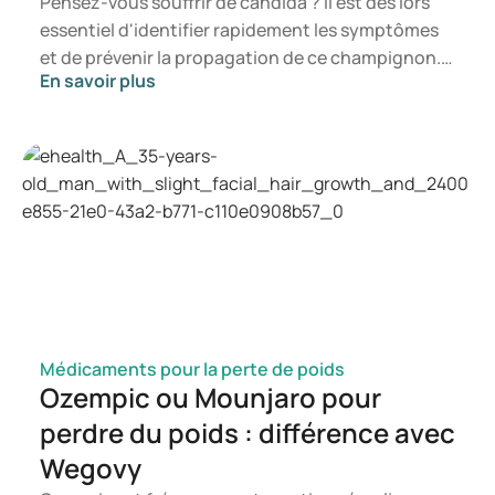
Pensez-vous souffrir de candida ? Il est dès lors
essentiel d'identifier rapidement les symptômes
et de prévenir la propagation de ce champignon.
En savoir plus
Dans cet article, vous découvrirez ce qu'est le
candida, les symptômes susceptibles de se
manifester ainsi que les mécanismes de
développement d'une infection à candida. Vous
saurez ainsi à quel moment il est opportun de
consulter un professionnel de la santé.
Médicaments pour la perte de poids
Ozempic ou Mounjaro pour
perdre du poids : différence avec
Wegovy