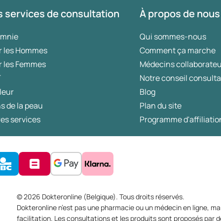
 services de consultation
À propos de nous
omnie
Qui sommes-nous
r les Hommes
Comment ça marche
r les Femmes
Médecins collaborate
T
Notre conseil consulta
leur
Blog
s de la peau
Plan du site
es services
Programme d'affiliatio
© 2026 Dokteronline (Belgique). Tous droits réservés.
Dokteronline n’est pas une pharmacie ou un médecin en ligne, mai
facilitation. Les consultations et les produits sont proposés pa