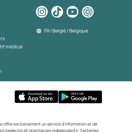
FR | België / Belgique
urs
tif médical
n
s offre exclusivement un service d’information et de
r des médecins et pharmacies indépendants. Certaines