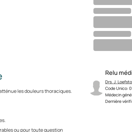
Relu méd
e
Drs. J. Loefst
Code Unico: 
t atténue les douleurs thoraciques.
Médecin génér
Dernière vérif
es.
rables ou pour toute question