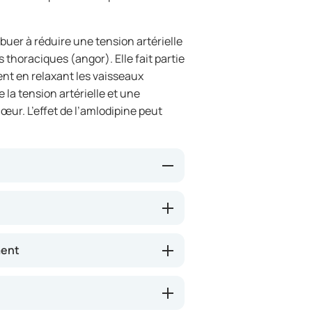
uer à réduire une tension artérielle
 thoraciques (angor). Elle fait partie
sent en relaxant les vaisseaux
la tension artérielle et une
œur. L’effet de l’amlodipine peut
nguins en bloquant l’action du
met aux vaisseaux de se dilater, ce
 améliorer l’apport d’oxygène au
ment
ue les douleurs thoraciques et
res.