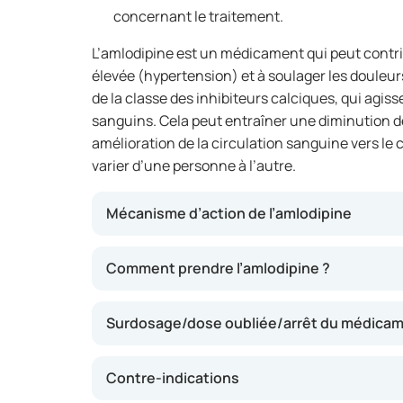
concernant le traitement.
L’amlodipine est un médicament qui peut contrib
élevée (hypertension) et à soulager les douleurs
de la classe des inhibiteurs calciques, qui agis
sanguins. Cela peut entraîner une diminution de 
amélioration de la circulation sanguine vers le c
varier d’une personne à l’autre.
Mécanisme d’action de l’amlodipine
L’amlodipine aide à détendre les vaisseaux sa
Comment prendre l’amlodipine ?
calcium dans les parois vasculaires. Cela per
qui peut faire baisser la tension artérielle et
Surdosage/dose oubliée/arrêt du médica
cœur. Cela peut réduire des symptômes tels q
diminuer le risque de maladies cardiovasculai
Contre-indications