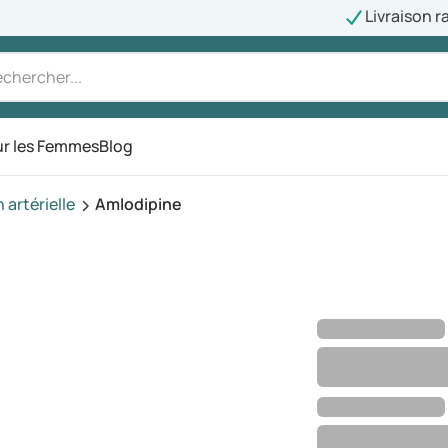
Livraison r
r les Femmes
Blog
artérielle
Amlodipine