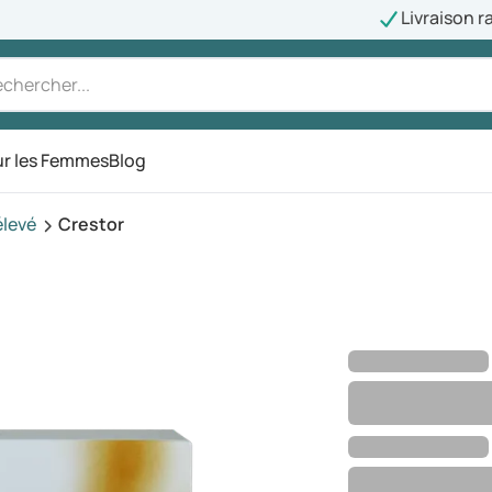
Livraison r
r les Femmes
Blog
élevé
Crestor