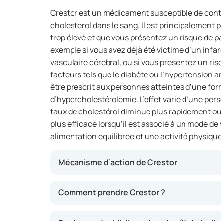
Crestor est un médicament susceptible de contr
cholestérol dans le sang. Il est principalement p
trop élevé et que vous présentez un risque de p
exemple si vous avez déjà été victime d’un inf
vasculaire cérébral, ou si vous présentez un ri
facteurs tels que le diabète ou l’hypertension a
être prescrit aux personnes atteintes d’une for
d’hypercholestérolémie. L’effet varie d’une perso
taux de cholestérol diminue plus rapidement o
plus efficace lorsqu’il est associé à un mode d
alimentation équilibrée et une activité physique
Mécanisme d’action de Crestor
Crestor appartient à la classe des médicament
Comment prendre Crestor ?
l’organisme à produire moins de cholestérol, 
cholestérol dans le sang. Cela peut diminuer 