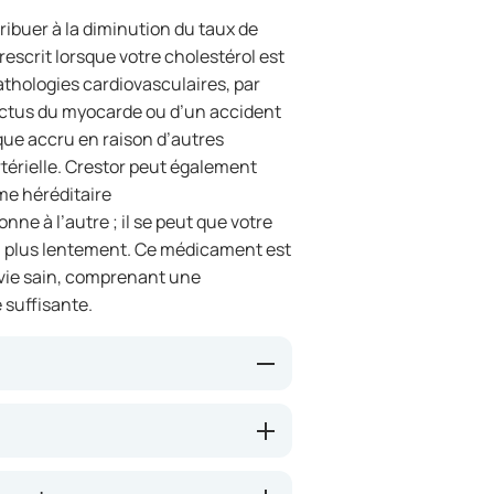
ibuer à la diminution du taux de
rescrit lorsque votre cholestérol est
athologies cardiovasculaires, par
arctus du myocarde ou d’un accident
sque accru en raison d’autres
rtérielle. Crestor peut également
me héréditaire
nne à l’autre ; il se peut que votre
u plus lentement. Ce médicament est
e vie sain, comprenant une
 suffisante.
s appelés statines. Il aide
ce qui permet de réduire le taux de
le risque de maladies