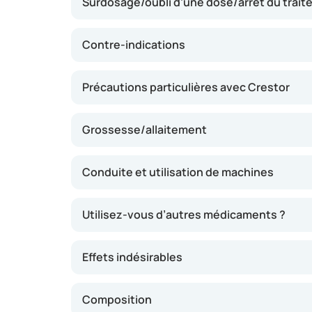
Surdosage/oubli d’une dose/arrêt du trai
cardiovasculaires. Le médicament agit princi
cholestérol LDL et peut également augmenter
HDL. Vous ne percevrez généralement pas imm
Contre-indications
médecin effectuera un suivi régulier de vos 
Précautions particulières avec Crestor
Grossesse/allaitement
Conduite et utilisation de machines
Utilisez-vous d’autres médicaments ?
Effets indésirables
Composition