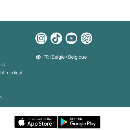
FR | België / Belgique
urs
tif médical
n