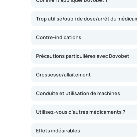
Comment appliquer Dovobet ?
cellules cutanées dans le psoriasis, tandis 
l’inflammation et les démangeaisons. Grâce 
Trop utilisé/oubli de dose/arrêt du médic
tels que rougeurs, desquamation et épaissis
diminuer. Ce médicament a été spécialement
atteintes de psoriasis et peut apaiser la peau
Contre-indications
La pommade est facile à appliquer et pénètre
Précautions particulières avec Dovobet
Grossesse/allaitement
Conduite et utilisation de machines
Utilisez-vous d’autres médicaments ?
Effets indésirables