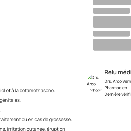
Relu méd
Drs. Arco Ver
Pharmacien
riol et à la bétaméthasone.
Dernière vérif
 génitales.
.
traitement ou en cas de grossesse.
s, irritation cutanée, éruption