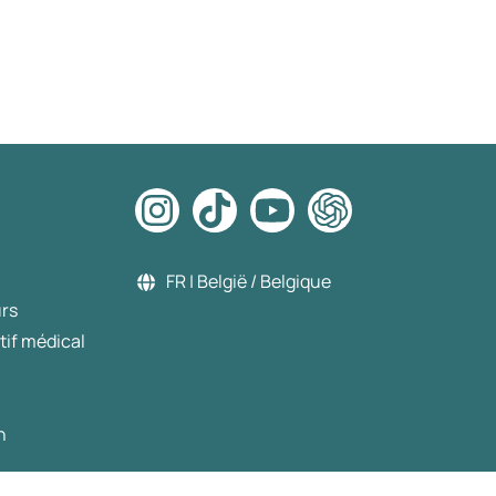
FR | België / Belgique
urs
tif médical
n