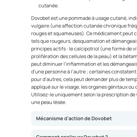
cutanée.
Dovobet est une pommade à usage cutané, indiq
vulgaire (une affection cutanée chronique fré
rouges et squameuses). Ce médicament peut c
tels que rougeurs, desquamation et démangeai
principes actifs : le calcipotriol (une forme de v
prolifération des cellules de la peau) et la bét
peut diminuer l’inflammation et les démangeais
d’une personne à l’autre ; certaines constatent
pour d’autres, cela peut demander plus de temps
appliqué sur le visage, les organes génitaux ou
Utilisez-le uniquement selon la prescription de
une peau lésée.
Mécanisme d’action de Dovobet
Dovobet agit car le calcipotriol peut freiner l