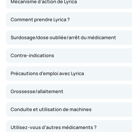
Mécanisme d’action de Lyrica
Lyrica agit en diminuant l’activité excessive des nerfs d
Comment prendre Lyrica ?
Le fabricant de Lyrica est :
Surdosage/dose oubliée/arrêt du médicament
Viatris
Canonsburg, PA 15317
USA
Contre-indications
Précautions d’emploi avec Lyrica
Grossesse/allaitement
Conduite et utilisation de machines
Utilisez-vous d’autres médicaments ?