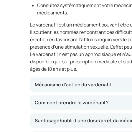
Consultez systématiquement votre médecin 
médicaments.
Le vardénafil est un médicament pouvant être ut
Il soutient les hommes rencontrant des difficul
érection en favorisant l’afflux sanguin vers le 
présence d’une stimulation sexuelle. L’effet peu
Le vardénafil n’est pas un aphrodisiaque et n’aug
disponible que sur prescription médicale et 
âgés de 18 ans et plus.
Mécanisme d’action du vardénafil
Le vardénafil appartient à la classe des inhib
Comment prendre le vardénafil ?
type 5. Il induit une relaxation des vaisseau
ainsi un afflux sanguin accru. Cela peut aider
Surdosage/oubli d’une dose/arrêt du méd
érection lors d’une activité sexuelle. L’effet
minutes après la prise et peut persister envir