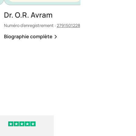
Dr. O.R. Avram
Dr. E. Maescu
Numéro d’enregistrement :
2791501228
Numéro d’enregistrement 
Biographie complète
Biographie complète
il y a 3 jours