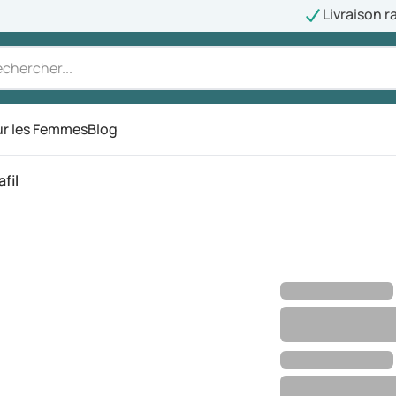
Livraison r
r les Femmes
Blog
fil