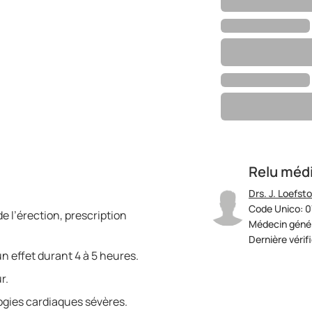
Relu méd
Drs. J. Loefst
Code Unico: 
e l’érection, prescription
Médecin génér
Dernière vérif
n effet durant 4 à 5 heures.
r.
logies cardiaques sévères.