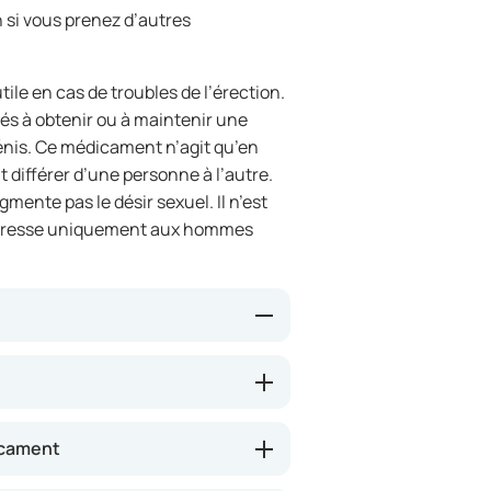
si vous prenez d’autres
ile en cas de troubles de l’érection.
tés à obtenir ou à maintenir une
pénis. Ce médicament n’agit qu’en
t différer d’une personne à l’autre.
mente pas le désir sexuel. Il n’est
s’adresse uniquement aux hommes
iteurs de la phosphodiestérase de
x sanguins du pénis, permettant
 à obtenir et à maintenir une
icament
 débute généralement entre 25 et 60
on 4 à 5 heures.