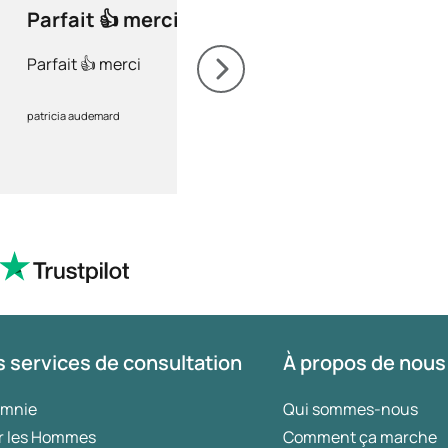
Parfait 👍 merci
Site très sérieu
Parfait 👍 merci
Site très sérieux, pro
conforme et livraison 
recommande +++
patricia audemard
sébastien Lachaussée
 services de consultation
À propos de nous
omnie
Qui sommes-nous
r les Hommes
Comment ça marche