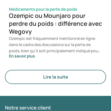
Médicaments pour la perte de poids
Ozempic ou Mounjaro pour
perdre du poids : différence avec
Wegovy
Ozempic est fréquemment mentionné en ligne
dans le cadre des discussions sur la perte de
poids, bien qu’il soit principalement indiqué pour
En savoir plus
le traitement du diabète de type 2. Si vous
recherchez un traitement spécifiquement destiné
à la gestion du poids, des médicaments tels que
Mounjaro et Wegovy sont généralement
Lire la suite
privilégiés. Le choix du traitement le plus adapté
est déterminé par un médecin en fonction de
votre état de santé, de votre indice de masse
corporelle (IMC) et de votre historique
d’utilisation de médicaments.
Notre service client