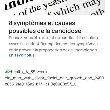
8 symptômes et causes
possibles de la candidose
Pensez-vous être atteint de candida ? Il est alors
essentiel d'identifier rapidement les symptômes
et de prévenir la propagation de ce champignon.
En savoir plus
Dans cet article, vous apprendrez ce qu'est le
candida, quels symptômes peuvent se manifester
et comment une infection à candida peut se
développer. Vous serez ainsi en mesure de
déterminer à quel moment il est opportun de
consulter un professionnel de santé.