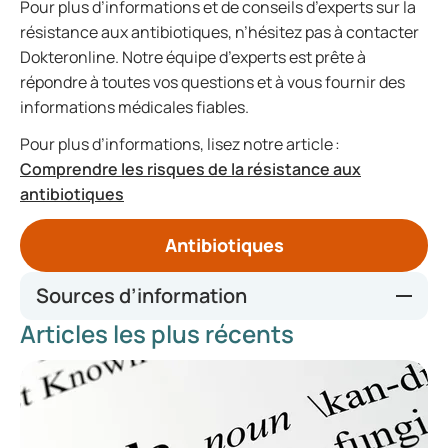
Pour plus d’informations et de conseils d’experts sur la
résistance aux antibiotiques, n’hésitez pas à contacter
Dokteronline. Notre équipe d’experts est prête à
répondre à toutes vos questions et à vous fournir des
informations médicales fiables.
Pour plus d’informations, lisez notre article :
Comprendre les risques de la résistance aux
antibiotiques
Antibiotiques
Sources d’information
Articles les plus récents
https://www.vzinfo.nl/antimicrobiele-resistentie-
amr/internationaal
5 redenen om antimicrobiële resistentie (AMR) tegen te
gaan - Consilium (europa.eu)
De antibioticaresistentiecrisis - PMC (nih.gov)