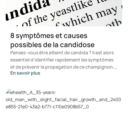
https://msd.nl/antibioticaresistentie/#:~:text=Helemaal%
20voorkomen%20van%20antibioticaresistentie%20is,ant
ibiotica%20ontwikkelen%2C%20is%20zorgvuldig%20anti
bioticagebruik.&text=Antibiotica%20is%20vooral%20een
%20noodoplossing,antibiotica%20weer%20uit%20je%20
lichaam
8 symptômes et causes
possibles de la candidose
Pensez-vous être atteint de candida ? Il est alors
essentiel d'identifier rapidement les symptômes
et de prévenir la propagation de ce champignon.
En savoir plus
Dans cet article, vous apprendrez ce qu'est le
candida, quels symptômes peuvent se manifester
et comment une infection à candida peut se
développer. Vous serez ainsi en mesure de
déterminer à quel moment il est opportun de
consulter un professionnel de santé.