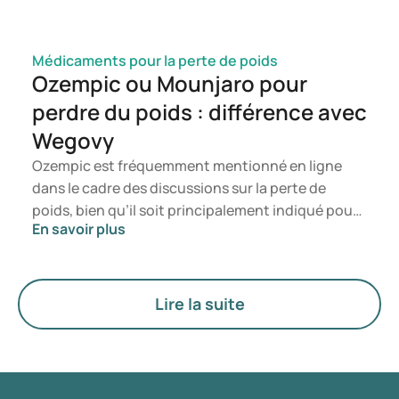
Médicaments pour la perte de poids
Ozempic ou Mounjaro pour
perdre du poids : différence avec
Wegovy
Ozempic est fréquemment mentionné en ligne
dans le cadre des discussions sur la perte de
poids, bien qu’il soit principalement indiqué pour
En savoir plus
le traitement du diabète de type 2. Si vous
recherchez un traitement spécifiquement destiné
à la gestion du poids, des médicaments tels que
Mounjaro et Wegovy sont généralement
Lire la suite
privilégiés. Le choix du traitement le plus adapté
est déterminé par un médecin en fonction de
votre état de santé, de votre indice de masse
corporelle (IMC) et de votre historique