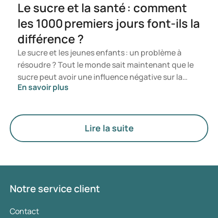
Le sucre et la santé : comment
les 1000 premiers jours font-ils la
différence ?
Le sucre et les jeunes enfants : un problème à
résoudre ? Tout le monde sait maintenant que le
sucre peut avoir une influence négative sur la
En savoir plus
santé. Il se trouve dans de nombreux types
d’aliments dont les enfants raffolent. Et les
entreprises tirent intelligemment parti de cette
situation. Cependant, de nouvelles recherches
Lire la suite
indiquent qu’il est très important pour les jeunes
enfants de réduire autant que possible la
consommation de sucre. Quand le sucre est
réduit ou évité pendant les 1 000 premiers jours de
la vie, de la grossesse au deuxième anniversaire,
Notre service client
cela a potentiellement un effet positif sur la santé
de l’enfant et la santé à un âge ultérieur.
Contact