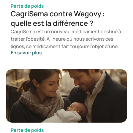
https://www.healthline.com/health/drugs/wegovy-vs-
Perte de poids
CagriSema contre Wegovy :
mounjaro
https://www.webmd.com/obesity/mounjaro-ozempic-
quelle est la différence ?
wegovy-zepbound-difference
CagriSema est un nouveau médicament destiné à
https://www.wegovy.com/about-wegovy/managing-
weight-with-wegovy.html
traiter l’obésité. À l’heure où nous écrivons ces
lignes, ce médicament fait toujours l’objet d’une
En savoir plus
étude par la société danoise Novo Nordisk et n’est
pas encore commercialisé. Mais quelle est la
différence avec l’actuel Wegovy ? Ces
médicaments sont tous deux conçus pour
favoriser la perte de poids, mais leurs effets
diffèrent. Dans cet article, nous examinons de
plus près les effets de chaque médicament, leur
mode d’action et leurs principales différences.
Perte de poids