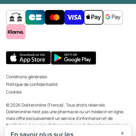
Conditions générales
Politique de confidentialité
Cookies
© 2026 Dokteronline (France). Tous droits réservés.
Dokteronline n’est pas une pharmacie ou un médecin en ligne,
mais offre exclusivement un service d’information et de
facilitation. Les consultations et les produits sont proposés par
des médecins et pharmacies indépendants. Certaines photos
×
En savoir plus sur les