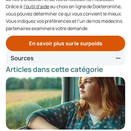
Grâce à
l’outil d’aide
au choix en ligne de Dokteronline,
vous pouvez déterminer ce qui vous convient le mieux.
Vous indiquez vos préférences et l’un de nos médecins
partenaires examinera votre demande.
En savoir plus sur le surpoids
Sources
Articles dans cette catégorie
https://ec.europa.eu/eurostat/statistics-
explained/index.php?title=Overweight_and_obesity_-
_BMI_statistics
https://www.theindependentpharmacy.co.uk/weight-
loss/guides/mounjaro-vs-wegovy-how-do-they-compare
https://www.radboudumc.nl/nieuws/2024/vijf-vragen-
over-afslankmedicijnen-beantwoord-door-het-
radboudumc
https://nationale-apotheek.nl/kennisbank/medisch-
afvallen/met-injecties/mounjaro/