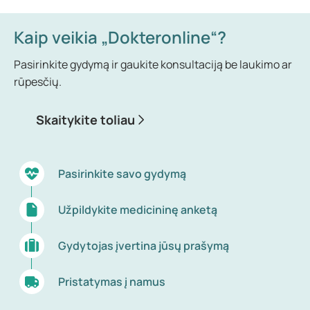
Kaip veikia „Dokteronline“?
Pasirinkite gydymą ir gaukite konsultaciją be laukimo ar
rūpesčių.
Skaitykite toliau
Pasirinkite savo gydymą
Užpildykite medicininę anketą
Gydytojas įvertina jūsų prašymą
Pristatymas į namus