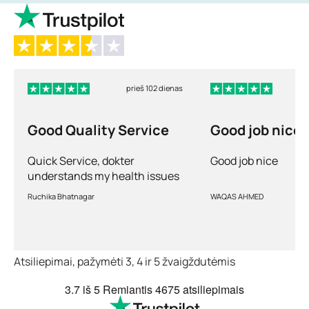
prieš 102 dienas
Good Quality Service
Good job nice
Quick Service, dokter
Good job nice
understands my health issues
and good diagnosis
Ruchika Bhatnagar
WAQAS AHMED
Atsiliepimai, pažymėti 3, 4 ir 5 žvaigždutėmis
3.7
iš 5
Remiantis
4675 atsiliepimais