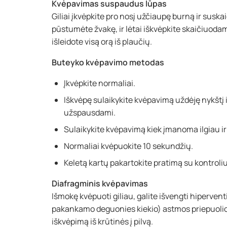
Kvėpavimas suspaudus lūpas
Giliai įkvėpkite pro nosį užčiaupę burną ir suskaič
pūstumėte žvakę, ir lėtai iškvėpkite skaičiuodami i
išleidote visą orą iš plaučių.
Buteyko kvėpavimo metodas
Įkvėpkite normaliai.
Iškvėpę sulaikykite kvėpavimą uždėję nykštį ir
užspausdami.
Sulaikykite kvėpavimą kiek įmanoma ilgiau ir 
Normaliai kvėpuokite 10 sekundžių.
Keletą kartų pakartokite pratimą su kontrol
Diafragminis kvėpavimas
Išmokę kvėpuoti giliau, galite išvengti hipervent
pakankamo deguonies kiekio) astmos priepuolio
iškvėpimą iš krūtinės į pilvą.