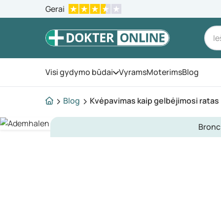
Gerai
Visi gydymo būdai
Vyrams
Moterims
Blog
Atidarykite meniu
Blog
Kvėpavimas kaip gelbėjimosi ratas
Bronc