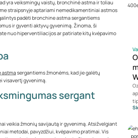
kad yra veiksmingų vaistų, bronchinė astma ir toliau
ame straipsnyje aptariami nemedikamentiniai astmos
 galintys padėti bronchine astma sergantiems
omus ir gyventi aktyvų gyvenimą. Žinoma, ši
iate nuo hiperventiliacijos ar patiriate kitų kvėpavimo
Va
ba
O
m
e astma
sergantiems žmonėms, kad jie galėtų
W
ei visavertį gyvenimą.
Oz
iksmingumas sergant
ap
ti
Sk
gy
sv
mai veikia žmonių savijautą ir gyvenimą. Atsižvelgiant
We
niai metodai, pavyzdžiui, kvėpavimo pratimai. Vis
ti