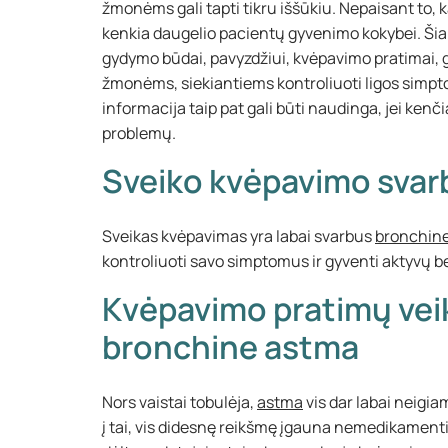
žmonėms gali tapti tikru iššūkiu. Nepaisant to, 
kenkia daugelio pacientų gyvenimo kokybei. Ši
gydymo būdai, pavyzdžiui, kvėpavimo pratimai,
žmonėms, siekiantiems kontroliuoti ligos simpt
informacija taip pat gali būti naudinga, jei kenč
problemų.
Sveiko kvėpavimo svar
Sveikas kvėpavimas yra labai svarbus
bronchin
kontroliuoti savo simptomus ir gyventi aktyvų b
Kvėpavimo pratimų ve
bronchine astma
Nors vaistai tobulėja,
astma
vis dar labai neigia
į tai, vis didesnę reikšmę įgauna nemedikamenti