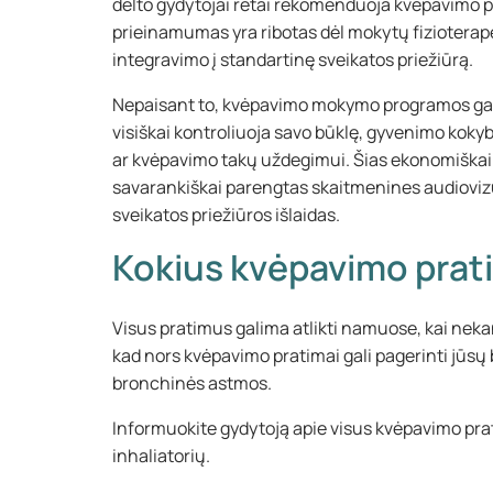
dėlto gydytojai retai rekomenduoja kvėpavimo 
prieinamumas yra ribotas dėl mokytų fizioter
integravimo į standartinę sveikatos priežiūrą.
Nepaisant to, kvėpavimo mokymo programos gali 
visiškai kontroliuoja savo būklę, gyvenimo kokybę
ar kvėpavimo takų uždegimui. Šias ekonomiškai 
savarankiškai parengtas skaitmenines audiovi
sveikatos priežiūros išlaidas.
Kokius kvėpavimo pratim
Visus pratimus galima atlikti namuose, kai nekank
kad nors kvėpavimo pratimai gali pagerinti jūsų b
bronchinės astmos.
Informuokite gydytoją apie visus kvėpavimo prat
inhaliatorių.