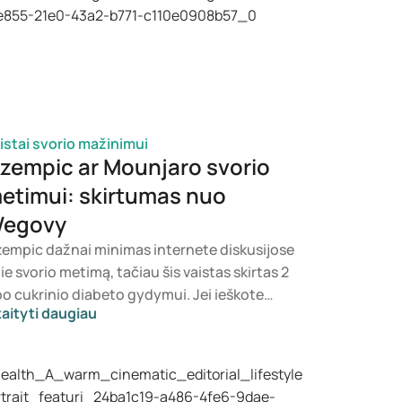
istai svorio mažinimui
zempic ar Mounjaro svorio
etimui: skirtumas nuo
egovy
empic dažnai minimas internete diskusijose
ie svorio metimą, tačiau šis vaistas skirtas 2
po cukrinio diabeto gydymui. Jei ieškote
aityti daugiau
dymo, skirto svorio kontrolei, dažniau
arstomi tokie preparatai kaip Mounjaro ir
govy. Kuri gydymo priemonė yra
nkamiausia, sprendžia gydytojas,