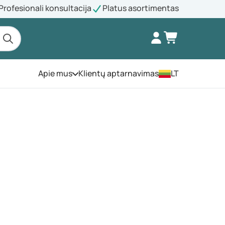
Profesionali konsultacija
Platus asortimentas
Apie mus
Klientų aptarnavimas
LT
Atidarykite meniu