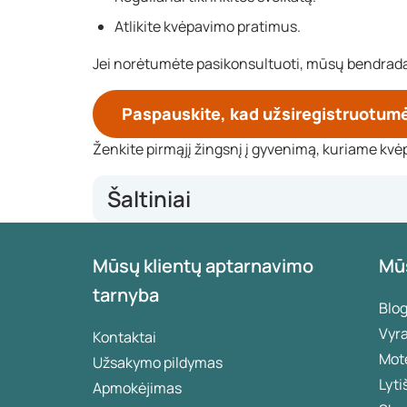
Atlikite kvėpavimo pratimus.
Jei norėtumėte pasikonsultuoti, mūsų bendrada
Paspauskite, kad užsiregistruotumė
Ženkite pirmąjį žingsnį į gyvenimą, kuriame kvėp
Šaltiniai
https://www.vzinfo.nl/astma
Mūsų klientų aptarnavimo
Mū
https://richtlijnen.nhg.org/standaarden/astma-bij
https://www.thelancet.com/journals/lanres/article/
tarnyba
https://www.uclahealth.org/news/how-use-breathi
Blo
asthma#:~:text=Inhale%20deeply%20to%20a%2
Vyr
Kontaktai
Mot
Užsakymo pildymas
Lyti
Apmokėjimas