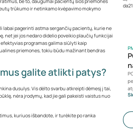
pratimus, be to, daugumai pacientų šios priemonės
at
apeutų trūkumo ir netinkamo kvėpavimo mokymo
ma
labai pagerinti astma sergančių pacientų, kurie ne
, net jei jos nedaro didelio poveikio plaučių funkcijai
efektyvias programas galima siūlyti kaip
P
zualines priemones, tokiu būdu mažinant bendras
P
n
us galite atlikti patys?
PC
pe
ina dusulys. Vis dėlto svarbu atkreipti dėmesį į tai,
at
Sk
ūklę, nėra įrodymų, kad jie gali pakeisti vaistus nuo
Me
te
ap
imus, kuriuos išbandote, ir turėkite po ranka