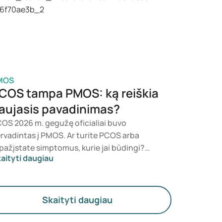
sižvelgdamas į jūsų sveikatos būklę, kūno
sės indeksą (KMI) ir vartojamus vaistus.
MOS
COS tampa PMOS: ką reiškia
aujasis pavadinimas?
OS 2026 m. gegužę oficialiai buvo
rvadintas į PMOS. Ar turite PCOS arba
pažįstate simptomus, kurie jai būdingi?
aityti daugiau
diciniškai niekas iš karto nesikeičia. Naujas
rminas labiau pabrėžia hormonus, medžiagų
ykaitą ir kiaušidžių veiklą.
Skaityti daugiau