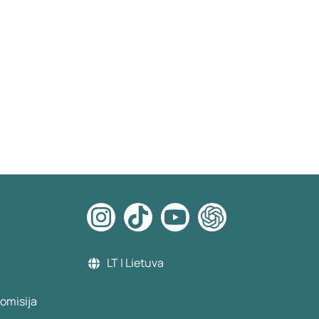
LT | Lietuva
omisija