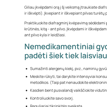
Giliau įkvėpdami orą į šį veiksmą įtraukiate diaf
ir iškvėpti). Įkvepiant ir iškvepiant pilvas turėtų 
Praktikuokite diafragminį kvėpavimą sėdėdami p
krūtinės, kitą - ant pilvo. Įkvėpdami ir iškvėpdam
ant pilvo kyla ir leidžiasi.
Nemedikamentiniai gyd
padėti šiek tiek laisvia
Sumažinti alergenų kiekį, pvz., naminių gyvūn
Meskite rūkyti, tai darykite intensyviai kons
metodikos. (Taip pat nenaudokite elektroninių 
Kasdien bent pusvalandį vaikščiokite viduti
Kontroliuokite savo svorį.
Reguliariai tikrinkitės sveikatą.