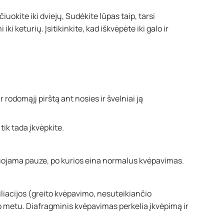
iuokite iki dviejų, Sudėkite lūpas taip, tarsi
ki keturių. Įsitikinkite, kad iškvėpėte iki galo ir
 rodomąjį pirštą ant nosies ir švelniai ją
tik tada įkvėpkite.
iuojama pauze, po kurios eina normalus kvėpavimas.
iliacijos (greito kvėpavimo, nesuteikiančio
 metu. Diafragminis kvėpavimas perkelia įkvėpimą ir