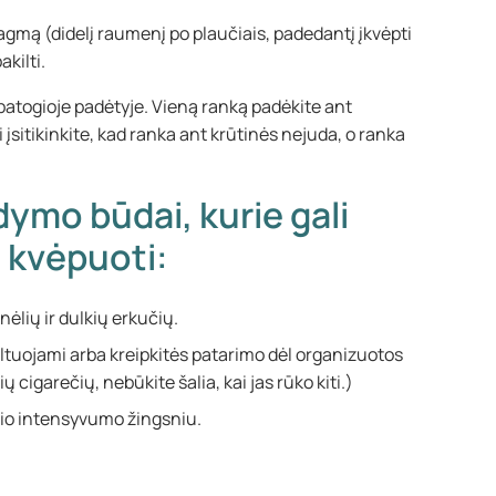
ragmą (didelį raumenį po plaučiais, padedantį įkvėpti
pakilti.
atogioje padėtyje. Vieną ranką padėkite ant
i įsitikinkite, kad ranka ant krūtinės nejuda, o ranka
ymo būdai, kurie gali
u kvėpuoti:
ėlių ir dulkių erkučių.
ultuojami arba kreipkitės patarimo dėl organizuotos
cigarečių, nebūkite šalia, kai jas rūko kiti.)
nio intensyvumo žingsniu.