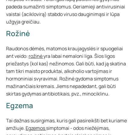
padeda sumažinti simptomus. Geriamieji antivirusiniai
vaistai (aciklovirą) stabdo viruso dauginimąsi ir lūpa
užgyja greičiau.
Rožinė
Raudonos dėmės, matomos kraujagyslės ir spuogeliai
ant veido:
rožinė
yra labai nemaloni liga. Šios ligos
priežastys (kol kas) nežinomos. Gali būti, kad ją skatina
tam tikri maisto produktai, alkoholio vartojimas ir
hormoniniai svyravimai. Rožinė gydoma simptomus
mažinančiais kremais. Jiems nepadedant, gali būti
skirtas gydymas antibiotikais, pvz., minociklinu.
Egzema
Tai dažnas susirgimas, kuris gali pasireikšti bet kuriame
amžiuje.
Egzemos
simptomai - odos niežėjimas,