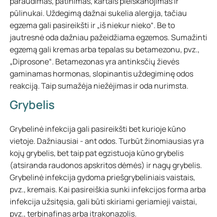
paraudimas, patinimas, kartais pleiskanojimas ir
pūlinukai. Uždegimą dažnai sukelia alergija, tačiau
egzema gali pasireikšti ir „iš niekur nieko“. Be to
jautresnė oda dažniau pažeidžiama egzemos. Sumažinti
egzemą gali kremas arba tepalas su betamezonu, pvz.,
„Diprosone“. Betamezonas yra antinksčių žievės
gaminamas hormonas, slopinantis uždegiminę odos
reakciją. Taip sumažėja niežėjimas ir oda nurimsta.
Grybelis
Grybelinė infekcija gali pasireikšti bet kurioje kūno
vietoje. Dažniausiai - ant odos. Turbūt žinomiausias yra
kojų grybelis, bet taip pat egzistuoja kūno grybelis
(atsiranda raudonos apskritos dėmės) ir nagų grybelis.
Grybelinė infekcija gydoma priešgrybeliniais vaistais,
pvz., kremais. Kai pasireiškia sunki infekcijos forma arba
infekcija užsitęsia, gali būti skiriami geriamieji vaistai,
pvz., terbinafinas arba itrakonazolis.