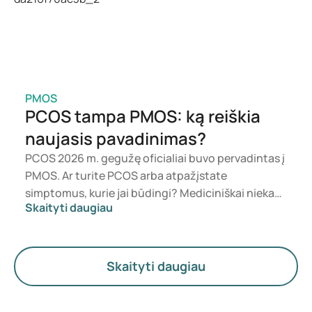
PMOS
PCOS tampa PMOS: ką reiškia
naujasis pavadinimas?
PCOS 2026 m. gegužę oficialiai buvo pervadintas į
PMOS. Ar turite PCOS arba atpažįstate
simptomus, kurie jai būdingi? Mediciniškai niekas
Skaityti daugiau
iš karto nesikeičia. Naujas terminas labiau
pabrėžia hormonus, medžiagų apykaitą ir
kiaušidžių veiklą.
Skaityti daugiau