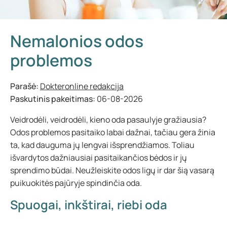
Nemalonios odos
problemos
Parašė:
Dokteronline redakcija
Paskutinis pakeitimas:
06-08-2026
Veidrodėli, veidrodėli, kieno oda pasaulyje gražiausia?
Odos problemos pasitaiko labai dažnai, tačiau gera žinia
ta, kad dauguma jų lengvai išsprendžiamos. Toliau
išvardytos dažniausiai pasitaikančios bėdos ir jų
sprendimo būdai. Neužleiskite odos ligų ir dar šią vasarą
puikuokitės pajūryje spindinčia oda.
Spuogai, inkštirai, riebi oda