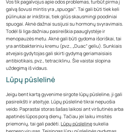
Vos tik pagalvojus apie odos problemas, turbūt pirma į
galvą šovusi mintis yra „spuogai“. Tai gali būti tiek keli
pūlinukai ar inkštirai, tiek gilūs skausmingi poodiniai
spuogai. Aknė dažnai susijusi su hormonų svyravimais.
Todėl ši liga dažniau pasireiškia paauglystėje ir
menopauzės metu. Aknė gali būti gydoma išoriškai, tai
yra antibakteriniu kremu (pvz., „Duac“ geliu). Sunkiais
atvejais gydytojas gali skirti gydymą geriamaisiais
antibiotikais, pvz., tetraciklinu. Šie vaistai slopina
uždegimą iš vidaus.
Lūpų pūslelinė
Jeigu bent kartą gyvenime sirgote lūpų pūsleline, ji gali
pasireikšti ir ateityje. Lūpų pūslelinė tikrai nepuošia
veido. Paprastai storas šašas laikosi ant viršutinės arba
apatinės lūpos porą dienų. Tačiau jei laiku imsitės
priemonių, tai gali padėti.
Lūpų pūslelinę
sukelia
herpeso virusas. Teisingas lūpų pūslelinės gydymas