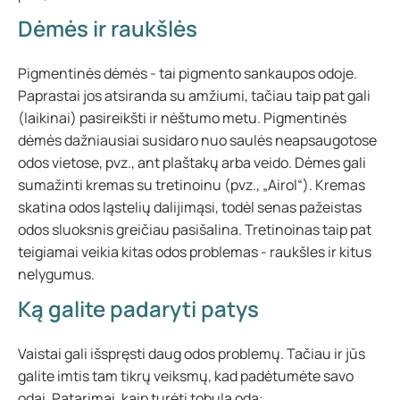
Dėmės ir raukšlės
Pigmentinės dėmės - tai pigmento sankaupos odoje.
Paprastai jos atsiranda su amžiumi, tačiau taip pat gali
(laikinai) pasireikšti ir nėštumo metu. Pigmentinės
dėmės dažniausiai susidaro nuo saulės neapsaugotose
odos vietose, pvz., ant plaštakų arba veido. Dėmes gali
sumažinti kremas su tretinoinu (pvz., „Airol“). Kremas
skatina odos ląstelių dalijimąsi, todėl senas pažeistas
odos sluoksnis greičiau pasišalina. Tretinoinas taip pat
teigiamai veikia kitas odos problemas - raukšles ir kitus
nelygumus.
Ką galite padaryti patys
Vaistai gali išspręsti daug odos problemų. Tačiau ir jūs
galite imtis tam tikrų veiksmų, kad padėtumėte savo
odai. Patarimai, kaip turėti tobulą odą: