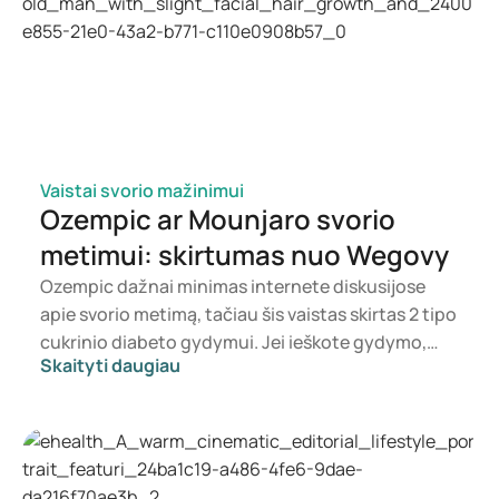
Vaistai svorio mažinimui
Ozempic ar Mounjaro svorio
metimui: skirtumas nuo Wegovy
Ozempic dažnai minimas internete diskusijose
apie svorio metimą, tačiau šis vaistas skirtas 2 tipo
cukrinio diabeto gydymui. Jei ieškote gydymo,
Skaityti daugiau
skirto svorio kontrolei, dažniau svarstomi tokie
preparatai kaip Mounjaro ir Wegovy. Kuri gydymo
priemonė yra tinkamiausia, sprendžia gydytojas,
atsižvelgdamas į jūsų sveikatos būklę, kūno masės
indeksą (KMI) ir vartojamus vaistus.