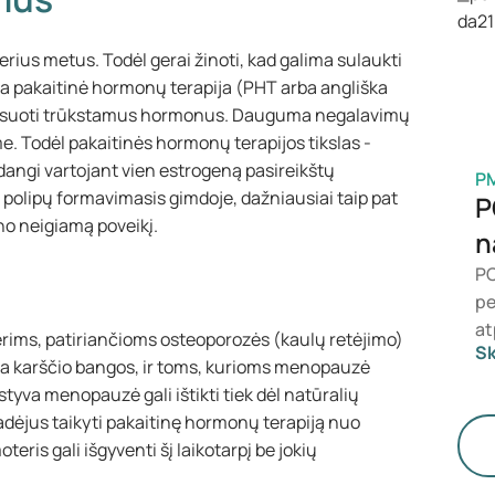
at
ma
ius metus. Todėl gerai žinoti, kad galima sulaukti
 pakaitinė hormonų terapija (PHT arba angliška
ensuoti trūkstamus hormonus. Dauguma negalavimų
 Todėl pakaitinės hormonų terapijos tikslas -
dangi vartojant vien estrogeną pasireikštų
P
 polipų formavimasis gimdoje, dažniausiai taip pat
P
no neigiamą poveikį.
n
PC
pe
at
rims, patiriančioms osteoporozės (kaulų retėjimo)
Sk
Me
gina karščio bangos, ir toms, kurioms menopauzė
te
tyva menopauzė gali ištikti tiek dėl natūralių
ap
radėjus taikyti pakaitinę hormonų terapiją nuo
eris gali išgyventi šį laikotarpį be jokių