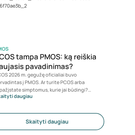
sižvelgdamas į jūsų sveikatos būklę, kūno
sės indeksą (KMI) ir vartojamus vaistus.
MOS
COS tampa PMOS: ką reiškia
aujasis pavadinimas?
OS 2026 m. gegužę oficialiai buvo
rvadintas į PMOS. Ar turite PCOS arba
pažįstate simptomus, kurie jai būdingi?
aityti daugiau
diciniškai niekas iš karto nesikeičia. Naujas
rminas labiau pabrėžia hormonus, medžiagų
ykaitą ir kiaušidžių veiklą.
Skaityti daugiau