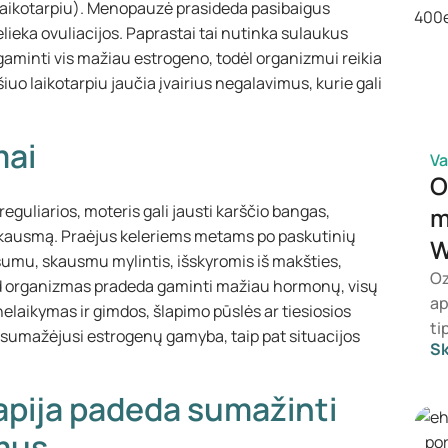
aikotarpiu). Menopauzė prasideda pasibaigus
elieka ovuliacijos. Paprastai tai nutinka sulaukus
minti vis mažiau estrogeno, todėl organizmui reikia
o laikotarpiu jaučia įvairius negalavimus, kurie gali
mai
Va
O
uliarios, moteris gali jausti karščio bangas,
m
 skausmą. Praėjus keleriems metams po paskutinių
W
mu, skausmu mylintis, išskyromis iš makšties,
Oz
kad organizmas pradeda gaminti mažiau hormonų, visų
ap
nelaikymas ir gimdos, šlapimo pūslės ar tiesiosios
ti
- sumažėjusi estrogenų gamyba, taip pat situacijos
Sk
gy
sv
apija padeda sumažinti
We
ti
mus