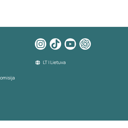
LT | Lietuva
omisija