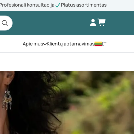
Profesionali konsultacija
Platus asortimentas
Apie mus
Klientų aptarnavimas
LT
Atidarykite meniu