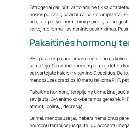
Estrogenai gali būti vartojami ne tik kaip tabletės
nosies purškalų pavidalu arba kaip implantai. Pr
oda, taip pat yra hormoninių spiralių su proges
vartojimo forma - asmeninis pasirinkimas. Pasir
Pakaitinės hormonų ter
PHT poveikis pajaučiamas greitai. Jau po kelių 
sumažėjo. Pakaitinė hormonų terapija lėtina kaul
pat vartojate kalcio ir vitamino D papildus. Be 
menopauzės pradžios 10 metų taikoma PHT, patiri
Pakaitinė hormonų terapija ne tik mažina jaučia
savijautą. Gyvenimo kokybė tampa geresnė. PHT 
atmintį, polinkį į depresiją.
Laimei, menopauzė jau nebėra nemalonus perein
hormonų terapijos jūs galite 100 procentų mėgau