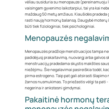
vėliau susiduria su menopauze (pereinamuoju l
vaisingam gyvenimo laikotarpiui, tai yra kai neb
maždaug 50 metų amžiaus. Kiaušidės pradeda ga
rasti naują hormonų balansą. Daugybė moterų šiu
būti tiek fiziologiniai, tiek psichologiniai.
Menopauzės negalavi
Menopauzės pradžioje menstruacijos tampa nereg
padidėjusį prakaitavimą, nuovargį arba galvos
menstruacijų pradedama skųstis makšties sausu
niežėjimu. Šie negalavimai pasireiškia todėl, 
pirma estrogeno. Taip pat gali atsirasti šlapimo 
žarnos nusmukimas. To priežastis vėlgi ta pati 
negerina ir ankstesni gimdymai.
Pakaitinė hormonų ter
menopauzės negalavi