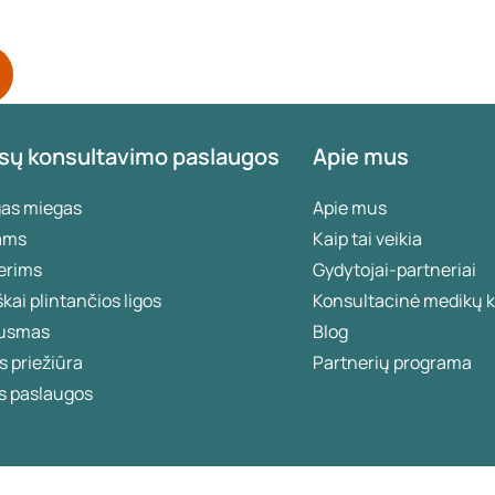
sų konsultavimo paslaugos
Apie mus
gas miegas
Apie mus
ams
Kaip tai veikia
erims
Gydytojai-partneriai
škai plintančios ligos
Konsultacinė medikų k
usmas
Blog
 priežiūra
Partnerių programa
s paslaugos