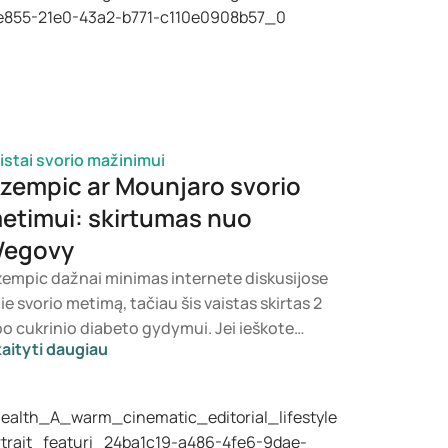
istai svorio mažinimui
zempic ar Mounjaro svorio
etimui: skirtumas nuo
egovy
empic dažnai minimas internete diskusijose
ie svorio metimą, tačiau šis vaistas skirtas 2
po cukrinio diabeto gydymui. Jei ieškote
aityti daugiau
dymo, skirto svorio kontrolei, dažniau
arstomi tokie preparatai kaip Mounjaro ir
govy. Kuri gydymo priemonė yra
nkamiausia, sprendžia gydytojas,