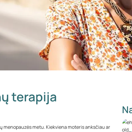
ų terapija
Na
mų menopauzės metu. Kiekviena moteris anksčiau ar