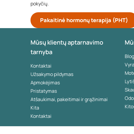
pokyčių.
Pakaitinė hormonų terapija (PHT)
Mūsų klientų aptarnavimo
Mū
tarnyba
Blo
Vyr
Kontaktai
Mot
Užsakymo pildymas
Lyti
Apmokėjimas
Ska
Pristatymas
Odos
Atšaukimai, pakeitimai ir grąžinimai
Kito
Kita
Kontaktai