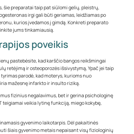
, šie preparatai taip pat siūlomi gelių, pleistrų,
ogesteronas irgi gali būti geriamas, leidžiamas po
teronu, kurios įvedamos į gimdą. Konkreti preparato
inkite jums tinkamiausią.
apijos poveikis
dienų pastebėsite, kad karščio bangos reikšmingai
ų retėjimą ir osteoporozės išsivystymą, Ypač jei taip
to, tyrimas parodė, kad moterys, kurioms nuo
a mažesnę infarkto ir insulto riziką.
mus fizinius negalavimus, bet ir gerina psichologinę
teigiamai veikia lytinę funkciją, miego kokybę,
amasis gyvenimo laikotarpis. Dėl pakaitinės
ti šiais gyvenimo metais nepaisant visų fiziologinių