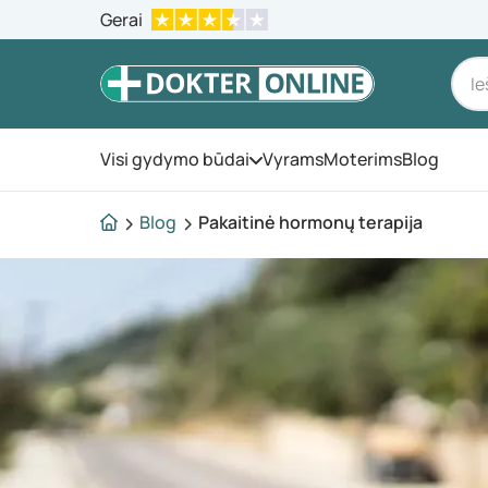
Gerai
Visi gydymo būdai
Vyrams
Moterims
Blog
Atidarykite meniu
Blog
Pakaitinė hormonų terapija