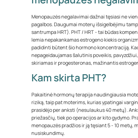
Menopauzės negalavimai dažnai tęsiasi ne viener
pagalbos. Daugumai moterų išsigelbėjimu tampa
santrumpa HRT). PHT / HRT - tai būdas komp
lemia nepakankamas estrogeno kiekis organizme.
padidinti būtent šio hormono koncentraciją. Ka
nepageidaujamas šalutinis poveikis, pavyzdžiui,
skiriamas ir progesteronas, mažinantis estroge
Kam skirta PHT?
Pakaitinė hormonų terapija naudingiausia mote
riziką, taip pat moterims, kurias ypatingai var
prasidėjo per anksti (nesulaukus 40 metų). Anks
priežasčių, tiek po operacijos ar kito gydymo. P
menopauzės pradžios ir ją tęsiant 5 - 10 metų, mot
nusiskundimų.