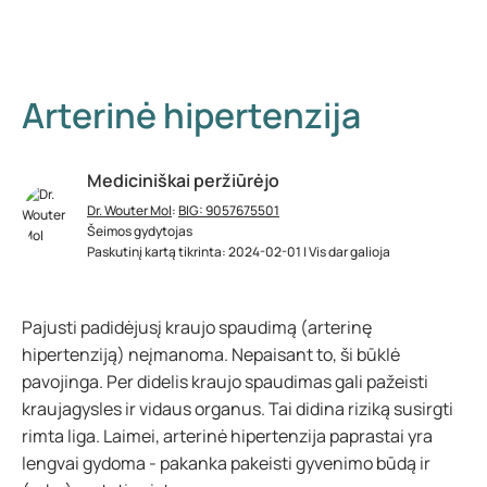
Arterinė hipertenzija
Mediciniškai peržiūrėjo
Dr. Wouter Mol
:
BIG: 9057675501
Šeimos gydytojas
Paskutinį kartą tikrinta: 2024-02-01 | Vis dar galioja
Pajusti padidėjusį kraujo spaudimą (arterinę
hipertenziją) neįmanoma. Nepaisant to, ši būklė
pavojinga. Per didelis kraujo spaudimas gali pažeisti
kraujagysles ir vidaus organus. Tai didina riziką susirgti
rimta liga. Laimei, arterinė hipertenzija paprastai yra
lengvai gydoma - pakanka pakeisti gyvenimo būdą ir