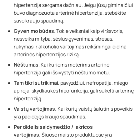
hipertenzija sergama dažniau. Jeigu jūsų giminaičiui
buvo diagnozuota arterinė hipertenzija, stebėkite
savo kraujo spaudimą.
Gyvenimo būdas
. Tokie veiksniai kaip viršsvoris,
nesveika mityba, sėslus gyvenimas, stresas,
rūkymas ir alkoholio vartojimas reikšmingai didina
arterinės hipertenzijos riziką.
Nėštumas
. Kai kurioms moterims arterinė
hipertenzija gali išsivystyti nėštumo metu.
Tam tikri sutrikimai
, pavyzdžiui, nefropatija, miego
apnėja, skydliaukės hipofunkcija, gali sukelti arterinę
hipertenziją.
Vaistų vartojimas.
Kai kurių vaistų šalutinis poveikis
yra padidėjęs kraujo spaudimas.
Per didelis saldymedžio / lakricos
vartojimas.
Šiuose maisto produktuose yra