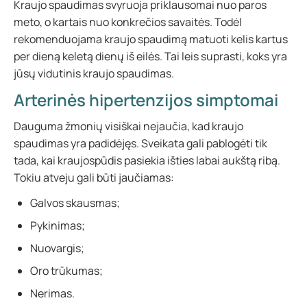
Kraujo spaudimas svyruoja priklausomai nuo paros
meto, o kartais nuo konkrečios savaitės. Todėl
rekomenduojama kraujo spaudimą matuoti kelis kartus
per dieną keletą dienų iš eilės. Tai leis suprasti, koks yra
jūsų vidutinis kraujo spaudimas.
Arterinės hipertenzijos simptomai
Dauguma žmonių visiškai nejaučia, kad kraujo
spaudimas yra padidėjęs. Sveikata gali pablogėti tik
tada, kai kraujospūdis pasiekia išties labai aukštą ribą.
Tokiu atveju gali būti jaučiamas:
Galvos skausmas;
Pykinimas;
Nuovargis;
Oro trūkumas;
Nerimas.