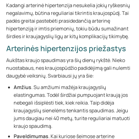
Kadangi arterinė hipertenzija nesukelia jokių ryškesnių
negalavimų, būtina reguliariai tikrintis kraujospūdį. Tai
padės greitai pastebėti prasidedančią arterinę
hipertenziją ir imtis priemonių, tokiu būdu sumažinant
širdies ir kraujagyslių ligų ar kitų komplikacijų tikimybę.
Arterinės hipertenzijos priežastys
Aukštas kraujo spaudimas yra šių dienų rykštė. Nieko
nuostabaus, nes kraujospūdžio padidėjimą gali nulemti
daugybė veiksnių. Svarbiausi jų yra šie:
Amžius
. Su amžiumi mažėja kraujagyslių
elastingumas. Todėl širdžiai pumpuojant kraują jos
nebegali išsiplėsti tiek, kiek reikia. Taip didėja
kraujagyslių sienelėms tenkantis spaudimas. Jeigu
jums daugiau nei 40 metų, turite reguliariai matuoti
kraujo spaudimą.
Paveldimumas
. Kai kuriose šeimose arterine