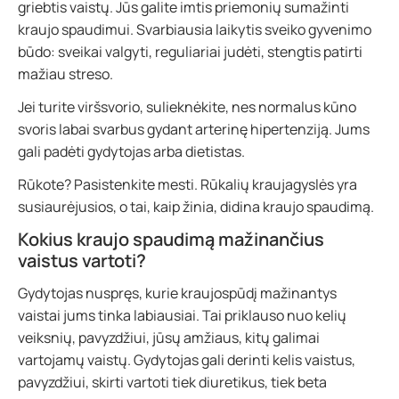
griebtis vaistų. Jūs galite imtis priemonių sumažinti
kraujo spaudimui. Svarbiausia laikytis sveiko gyvenimo
būdo: sveikai valgyti, reguliariai judėti, stengtis patirti
mažiau streso.
Jei turite viršsvorio, sulieknėkite, nes normalus kūno
svoris labai svarbus gydant arterinę hipertenziją. Jums
gali padėti gydytojas arba dietistas.
Rūkote? Pasistenkite mesti. Rūkalių kraujagyslės yra
susiaurėjusios, o tai, kaip žinia, didina kraujo spaudimą.
Kokius kraujo spaudimą mažinančius
vaistus vartoti?
Gydytojas nuspręs, kurie kraujospūdį mažinantys
vaistai jums tinka labiausiai. Tai priklauso nuo kelių
veiksnių, pavyzdžiui, jūsų amžiaus, kitų galimai
vartojamų vaistų. Gydytojas gali derinti kelis vaistus,
pavyzdžiui, skirti vartoti tiek diuretikus, tiek beta