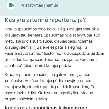
Pristatymas į namus
Kas yra arterinė hipertenzija?
Kraujo spaudimas rodo, kokiu slėgiu kraujas spaudžia
kraujagyslių sieneles. Spaudimas nuolat svyruoja: tuo
metu, kai širdis susitraukia, kraujas pasiunčiamas
kraujagyslėmis ir jų sienelės patiria slėgimą. Tai
vadinama „viršutiniu“ (sistoliniu) kraujospūdžiu. Širdžiai
atsileidus kraujo spaudimas sumažėja. Tai vadinama
„apatiniu“ (diastoliniu) kraujospūdžiu.
Kraujo spaudimo padidėjimą gali nulemti įvairios
priežastys. Aukštas kraujospūdis pavojingas, nes
kraujagyslių sienelės patiria per didelį spaudimą. Tai
savo ruožtu didina širdies kraujagyslių ligų, vidaus
organų pažeidimo riziką.
Kada kraujo spaudimas laikomas per