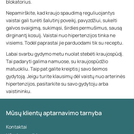
blokatorius.
Nepamirškite, kad kraujo spaudimą reguliuojantys
vaistai gali turėti šalutinį poveikį, pavyzdžiui, sukelti
galvos svaigimą, sukimąsi, širdies permušimus, sausą
dirginantį kosulį. Vaistai nuo hipertenzijos tinka ne
visiems. Todėl paprastai jie parduodami tik su receptu.
Labai svarbu gydymo metu nuolat stebėti kraujospūdį.
Tai padaryti galima namuose, su kraujospūdžio
matuokliu. Taip pat galite kreiptis į savo šeimos
gydytoją. Jeigu turite klausimų dėl vaistų nuo arterinės
hipertenzijos, pasitarkite su savo gydytoju arba
vaistininku.
Mūsų klientų aptarnavimo tarnyba
Kontaktai