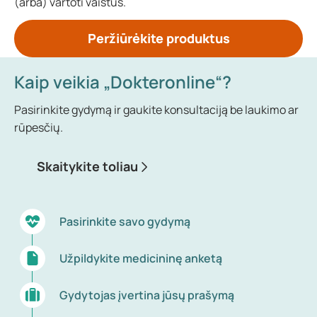
(arba) vartoti vaistus.
Peržiūrėkite produktus
Kaip veikia „Dokteronline“?
Pasirinkite gydymą ir gaukite konsultaciją be laukimo ar
rūpesčių.
Skaitykite toliau
Pasirinkite savo gydymą
Užpildykite medicininę anketą
Gydytojas įvertina jūsų prašymą