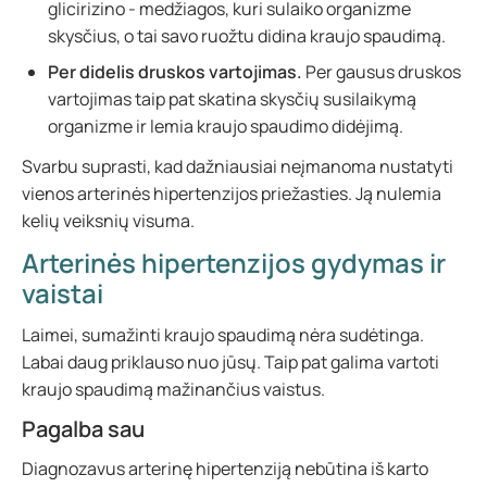
glicirizino - medžiagos, kuri sulaiko organizme
skysčius, o tai savo ruožtu didina kraujo spaudimą.
Per didelis druskos vartojimas.
Per gausus druskos
vartojimas taip pat skatina skysčių susilaikymą
organizme ir lemia kraujo spaudimo didėjimą.
Svarbu suprasti, kad dažniausiai neįmanoma nustatyti
vienos arterinės hipertenzijos priežasties. Ją nulemia
kelių veiksnių visuma.
Arterinės hipertenzijos gydymas ir
vaistai
Laimei, sumažinti kraujo spaudimą nėra sudėtinga.
Labai daug priklauso nuo jūsų. Taip pat galima vartoti
kraujo spaudimą mažinančius vaistus.
Pagalba sau
Diagnozavus arterinę hipertenziją nebūtina iš karto