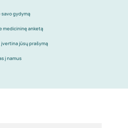
te savo gydymą
te medicininę anketą
 įvertina jūsų prašymą
as į namus