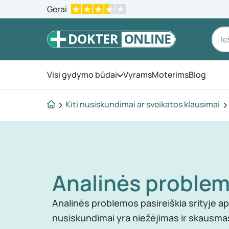
Gerai
Visi gydymo būdai
Vyrams
Moterims
Blog
Atidarykite meniu
Kiti nusiskundimai ar sveikatos klausimai
Analinės proble
Analinės problemos pasireiškia srityje ap
nusiskundimai yra niežėjimas ir skausma