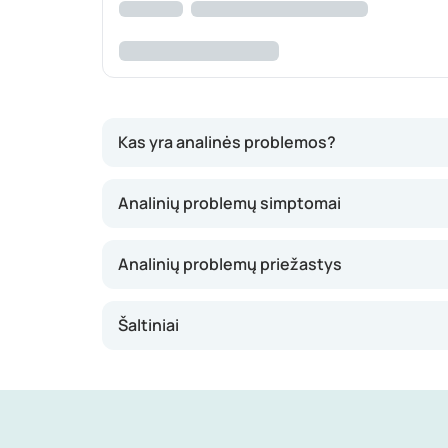
Kas yra analinės problemos?
Analinės problemos – tai bendrinis terminas, a
Analinių problemų simptomai
nepavojingas, tačiau gali rodyti ir rimtą pagrin
Analinių problemų priežastys
Šaltiniai