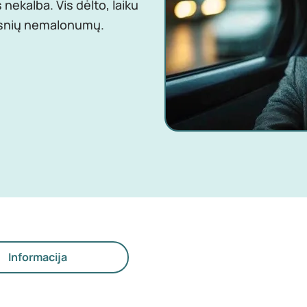
ekalba. Vis dėlto, laiku
desnių nemalonumų.
Informacija