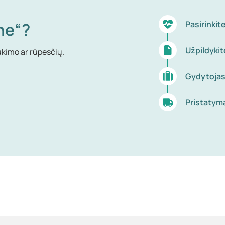
ne“?
Pasirinki
Užpildyki
ukimo ar rūpesčių.
Gydytojas
Pristatym