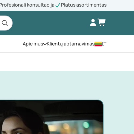
Profesionali konsultacija
Platus asortimentas
Apie mus
Klientų aptarnavimas
LT
Atidarykite meniu