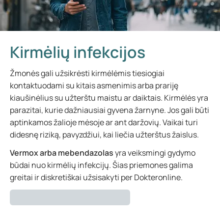
Kirmėlių infekcijos
Žmonės gali užsikrėsti kirmėlėmis tiesiogiai
kontaktuodami su kitais asmenimis arba prariję
kiaušinėlius su užterštu maistu ar daiktais. Kirmėlės yra
parazitai, kurie dažniausiai gyvena žarnyne. Jos gali būti
aptinkamos žalioje mėsoje ar ant daržovių. Vaikai turi
didesnę riziką, pavyzdžiui, kai liečia užterštus žaislus.
Vermox arba mebendazolas
yra veiksmingi gydymo
būdai nuo kirmėlių infekcijų. Šias priemones galima
greitai ir diskretiškai užsisakyti per Dokteronline.