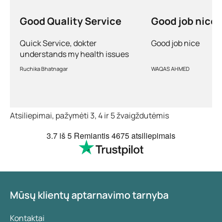
Good Quality Service
Good job nice
Quick Service, dokter
Good job nice
understands my health issues
and good diagnosis
Ruchika Bhatnagar
WAQAS AHMED
Atsiliepimai, pažymėti 3, 4 ir 5 žvaigždutėmis
3.7
iš 5
Remiantis
4675 atsiliepimais
Mūsų klientų aptarnavimo tarnyba
Kontaktai