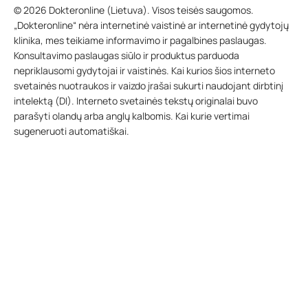
© 2026 Dokteronline (Lietuva). Visos teisės saugomos.
„Dokteronline“ nėra internetinė vaistinė ar internetinė gydytojų
klinika, mes teikiame informavimo ir pagalbines paslaugas.
Konsultavimo paslaugas siūlo ir produktus parduoda
nepriklausomi gydytojai ir vaistinės. Kai kurios šios interneto
svetainės nuotraukos ir vaizdo įrašai sukurti naudojant dirbtinį
intelektą (DI). Interneto svetainės tekstų originalai buvo
parašyti olandų arba anglų kalbomis. Kai kurie vertimai
sugeneruoti automatiškai.