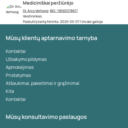
Mediciniškai peržiūrėjo
Dr. Arco Verhoog
:
BIG: 19065378617
Vaistininkas
Paskutinį kartą tikrinta: 2025-05-07 | Vis dar galioja
Mūsų klientų aptarnavimo tarnyba
Kontaktai
Užsakymo pildymas
Apmokėjimas
Pristatymas
Atšaukimai, pakeitimai ir grąžinimai
Kita
Kontaktai
Mūsų konsultavimo paslaugos