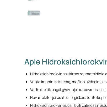
Apie Hidroksichlorokvi
Hidroksichlorokvinas skirtas reumatoidinio ar
Veikia imuninę sistemą, mažina uždegimą, na
Vartokite tik pagal gydytojo nurodymus, gal
Nevartokite, jei esate alergiškas, turite kepe
Hidroksichlorokvinas gali būti žalingas nėš