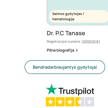
šeimos gydytojas /
hematologija
Dr. P.C Tanase
Registracijos numeris:
1505016161
Pilna biografija
Bendradarbiaujantys gydytojai