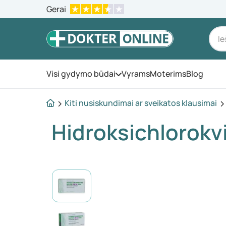
Gerai
Visi gydymo būdai
Vyrams
Moterims
Blog
Atidarykite meniu
Kiti nusiskundimai ar sveikatos klausimai
Hidroksichlorokv