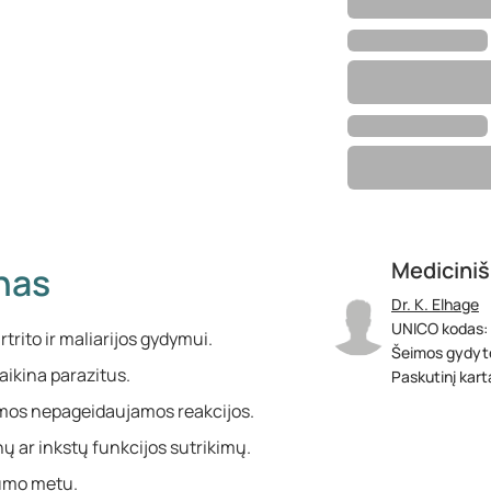
Mediciniš
nas
Dr. K. Elhage
UNICO kodas:
trito ir maliarijos gydymui.
Šeimos gydyt
ikina parazitus.
Paskutinį kartą
imos nepageidaujamos reakcijos.
nų ar inkstų funkcijos sutrikimų.
tumo metu.