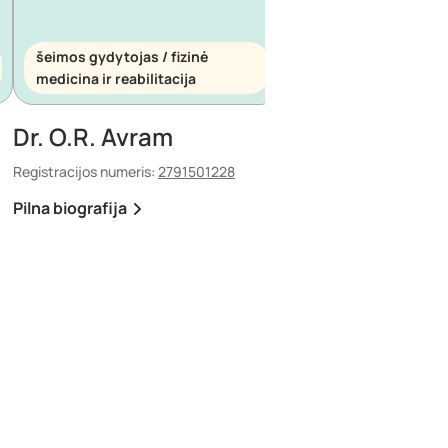
šeimos gydytojas / fizinė
šeimos gydytojas / s
medicina ir reabilitacija
medicina
Dr. O.R. Avram
Dr. E. Maescu
Registracijos numeris:
2791501228
Registracijos numeris:
88
Pilna biografija
Pilna biografija