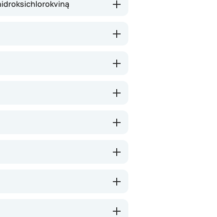
hidroksichlorokviną