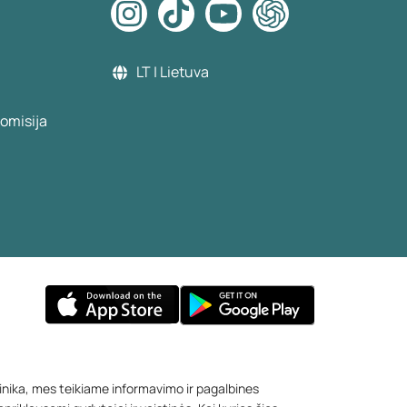
LT | Lietuva
omisija
linika, mes teikiame informavimo ir pagalbines