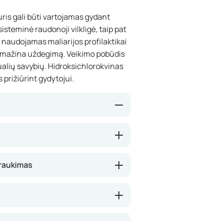
uris gali būti vartojamas gydant
 sisteminė raudonoji vilkligė, taip pat
ti naudojamas maliarijos profilaktikai
ir mažina uždegimą. Veikimo pobūdis
idualių savybių. Hidroksichlorokvinas
 prižiūrint gydytojui.
ir slopina uždegiminius procesus
simptomus kaip skausmas,
matinėmis ligomis. Sergant
raukimas
dimus ir uždegimą. Maliarijos atveju
 Gali prireikti tam tikro laiko, kol
s ligas.