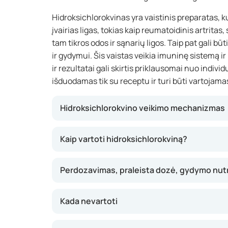
Hidroksichlorokvinas yra vaistinis preparatas, k
įvairias ligas, tokias kaip reumatoidinis artritas,
tam tikros odos ir sąnarių ligos. Taip pat gali bū
ir gydymui. Šis vaistas veikia imuninę sistemą 
ir rezultatai gali skirtis priklausomai nuo indiv
išduodamas tik su receptu ir turi būti vartojamas
Hidroksichlorokvino veikimo mechanizmas
Hidroksichlorokvinas veikia imuninę sistemą 
Kaip vartoti hidroksichlorokviną?
organizme. Tai gali padėti sumažinti tokius 
patinimas ir sąnarių sustingimas sergant reu
Perdozavimas, praleista dozė, gydymo nut
vilklige, šis vaistas gali sumažinti odos pažei
hidroksichlorokvinas naikina parazitus kraujyje.
pajusite visą vaisto poveikį, ypač gydant lėtine
Kada nevartoti