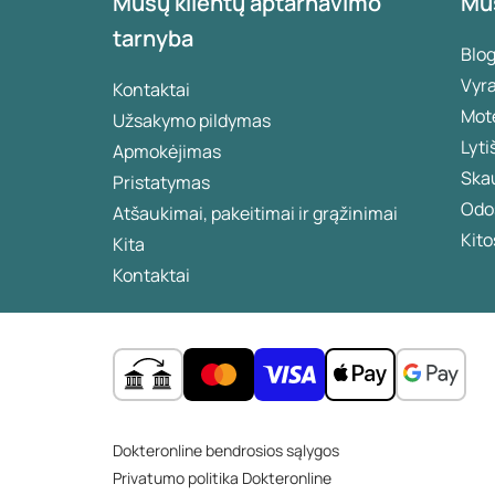
Mūsų klientų aptarnavimo
Mū
tarnyba
Blo
Vyr
Kontaktai
Mot
Užsakymo pildymas
Lyti
Apmokėjimas
Ska
Pristatymas
Odos
Atšaukimai, pakeitimai ir grąžinimai
Kito
Kita
Kontaktai
Dokteronline bendrosios sąlygos
Privatumo politika Dokteronline