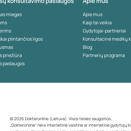
sų konsultavimo paslaugos
Apie mus
gas miegas
Apie mus
ams
Kaip tai veikia
erims
Gydytojai-partneriai
škai plintančios ligos
Konsultacinė medikų k
usmas
Blog
 priežiūra
Partnerių programa
s paslaugos
© 2026 Dokteronline (Lietuva). Visos teisės saugomos.
„Dokteronline“ nėra internetinė vaistinė ar internetinė gydytojų k