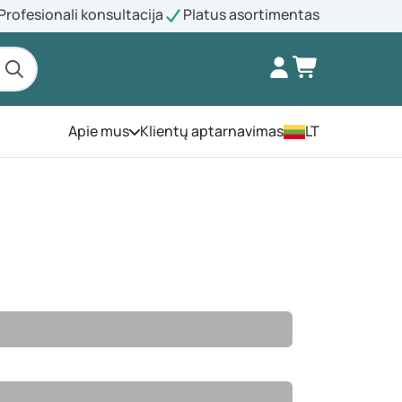
Profesionali konsultacija
Platus asortimentas
Apie mus
Klientų aptarnavimas
LT
Atidarykite meniu