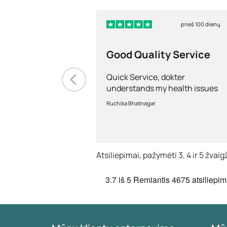
prieš 100 dienų
Good Quality Service
Quick Service, dokter
understands my health issues
and good diagnosis
Ruchika Bhatnagar
Atsiliepimai, pažymėti 3, 4 ir 5 žva
3.7
iš 5
Remiantis
4675 atsiliepim