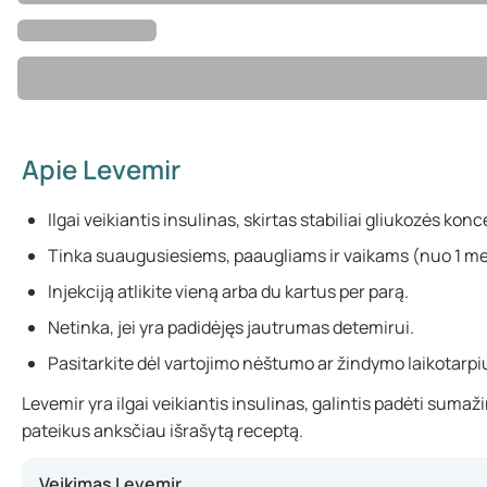
Apie Levemir
Ilgai veikiantis insulinas, skirtas stabiliai gliukozės konc
Tinka suaugusiesiems, paaugliams ir vaikams (nuo 1 m
Injekciją atlikite vieną arba du kartus per parą.
Netinka, jei yra padidėjęs jautrumas detemirui.
Pasitarkite dėl vartojimo nėštumo ar žindymo laikotarpi
Levemir yra ilgai veikiantis insulinas, galintis padėti suma
pateikus anksčiau išrašytą receptą.
Veikimas Levemir