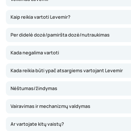
Levemir sudėtyje yra insulino detemiro – ilgai veikiančio i
Kaip reikia vartoti Levemir?
Per didelė dozė/pamiršta dozė/nutraukimas
Kada negalima vartoti
Kada reikia būti ypač atsargiems vartojant Levemir
Nėštumas/žindymas
Vairavimas ir mechanizmų valdymas
Ar vartojate kitų vaistų?