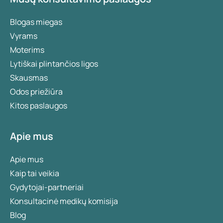
Blogas miegas
Vyrams
Moterims
Lytiškai plintančios ligos
Skausmas
Odos priežiūra
Kitos paslaugos
Apie mus
Apie mus
Kaip tai veikia
Gydytojai-partneriai
Konsultacinė medikų komisija
Blog