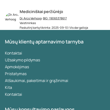
Mediciniškai peržiūrėjo
Dr. Arco Verhoog
:
BIG: 19065378617
Vaistininkas
Paskutinį kartą tikrinta: 2025-09-10 | Vis dar galioja
Mūsų klientų aptarnavimo tarnyba
Kontaktai
Užsakymo pildymas
Apmokėjimas
Pristatymas
Atšaukimai, pakeitimai ir grąžinimai
Kita
Kontaktai
Mūsų konsultavimo paslaugos