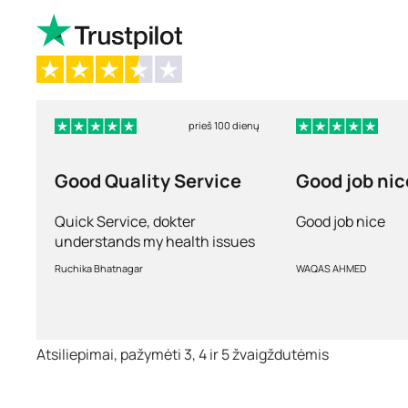
prieš 100 dienų
Good Quality Service
Good job nic
Quick Service, dokter
Good job nice
understands my health issues
and good diagnosis
Ruchika Bhatnagar
WAQAS AHMED
Atsiliepimai, pažymėti 3, 4 ir 5 žvaigždutėmis