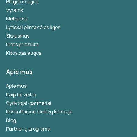
Blogas miegas
Vyrams
Moterims
Lytiškai plintančios ligos
Skausmas
Odos priežiūra
Kitos paslaugos
Apie mus
Apie mus
Kaip tai veikia
Gydytojai-partneriai
Konsultacinė medikų komisija
Blog
Partnerių programa