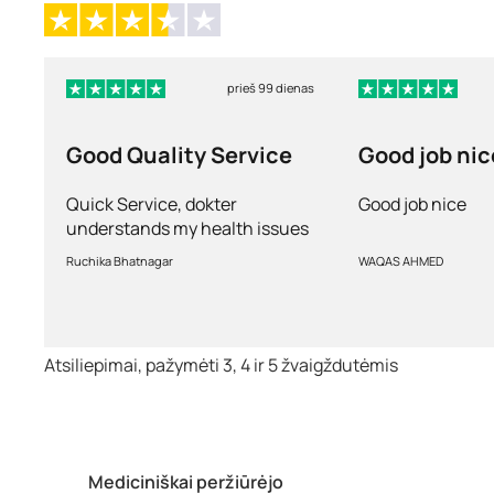
prieš 99 dienas
Good Quality Service
Good job nic
Quick Service, dokter
Good job nice
understands my health issues
and good diagnosis
Ruchika Bhatnagar
WAQAS AHMED
Atsiliepimai, pažymėti 3, 4 ir 5 žvaigždutėmis
Mediciniškai peržiūrėjo