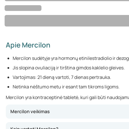
Apie Mercilon
Mercilon sudėtyje yra hormonų etinilestradiolio ir dezog
Jis slopina ovuliaciją ir tirština gimdos kaklelio gleives.
Vartojimas: 21 dieną vartoti, 7 dienas pertrauka.
Netinka nėštumo metu ir esant tam tikroms ligoms.
Mercilon yra kontraceptinė tabletė, kuri gali būti naudojama
Mercilon veikimas
Mercilon veikia paveikdamas natūralų menstruacinį ciklą.