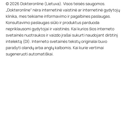
© 2026 Dokteronline (Lietuva). Visos teisės saugomos.
„Dokteronline“ nėra internetinė vaistinė ar internetinė gydytojų
klinika, mes teikiame informavimo ir pagalbines paslaugas.
Konsultavimo paslaugas siūlo ir produktus parduoda
nepriklausomi gydytojai ir vaistinės. Kai kurios šios interneto
svetainės nuotraukos ir vaizdo įrašai sukurti naudojant dirbtinį
intelektą (DI). Interneto svetainės tekstų originalai buvo
parašyti olandų arba anglų kalbomis. Kai kurie vertimai
sugeneruoti automatiškai.