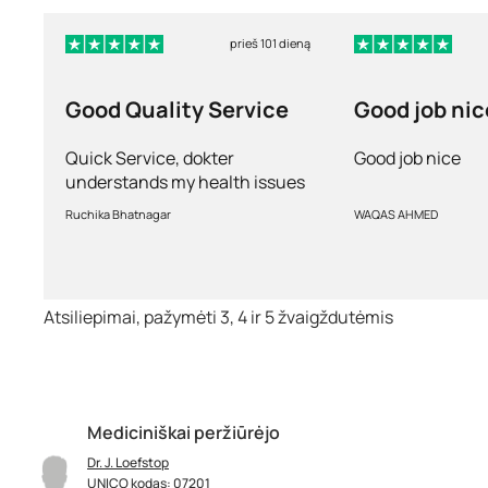
prieš 101 dieną
Good Quality Service
Good job nic
Quick Service, dokter
Good job nice
understands my health issues
and good diagnosis
Ruchika Bhatnagar
WAQAS AHMED
Atsiliepimai, pažymėti 3, 4 ir 5 žvaigždutėmis
Mediciniškai peržiūrėjo
Dr. J. Loefstop
UNICO kodas: 07201