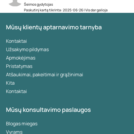
Šeimos gydytojas
Paskutinį kartą tikrinta: 2025-06-26 | Vis dar galioja
Mūsų klientų aptarnavimo tarnyba
Kontaktai
Užsakymo pildymas
Apmokėjimas
Pristatymas
Atšaukimai, pakeitimai ir grąžinimai
Kita
Kontaktai
Mūsų konsultavimo paslaugos
Blogas miegas
Vyrams