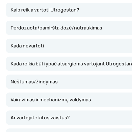
Utrogestan gali padėti atkurti hormonų pusiausvyrą papil
Kaip reikia vartoti Utrogestan?
Perdozuota/pamiršta dozė/nutraukimas
Kada nevartoti
Kada reikia būti ypač atsargiems vartojant Utrogestan
Nėštumas/žindymas
Vairavimas ir mechanizmų valdymas
Ar vartojate kitus vaistus?