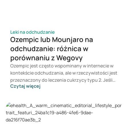
Leki na odchudzanie
Ozempic lub Mounjaro na
odchudzanie: różnica w
porównaniu z Wegovy
Ozempic jest często wspominany w internecie w
kontekście odchudzania, ale w rzeczywistości jest
przeznaczony do leczenia cukrzycy typu 2. Jeśli
Czytaj więcej
zależy ci na wsparciu w kontroli masy ciała,
bardziej odpowiednie mogą być preparaty takie
jak Mounjaro i Wegovy. Wybór odpowiedniej
terapii zależy od lekarza, który bierze pod uwagę
twój stan zdrowia, BMI i stosowane leki.