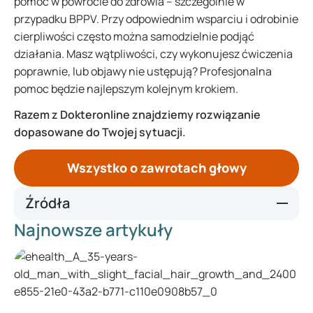
pomóc w powrocie do zdrowia – szczególnie w
przypadku BPPV. Przy odpowiednim wsparciu i odrobinie
cierpliwości często można samodzielnie podjąć
działania. Masz wątpliwości, czy wykonujesz ćwiczenia
poprawnie, lub objawy nie ustępują? Profesjonalna
pomoc będzie najlepszym kolejnym krokiem.
Razem z Dokteronline znajdziemy rozwiązanie
dopasowane do Twojej sytuacji.
Wszystko o zawrotach głowy
Źródła
Najnowsze artykuły
Thuisarts.nl – Draaiduizeligheid
Duizeligheid | NHG-Richtlijnen
Duizeligheid | Apotheek.nl
Vertigo - StatPearls - NCBI Bookshelf
Ik wil de Epley-beweging doen | Thuisarts.nl