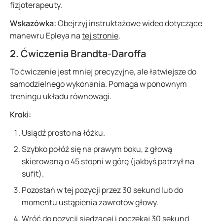
fizjoterapeuty.
Wskazówka:
Obejrzyj instruktażowe wideo dotyczące
manewru Epleya na
tej stronie
.
2. Ćwiczenia Brandta-Daroffa
To ćwiczenie jest mniej precyzyjne, ale łatwiejsze do
samodzielnego wykonania. Pomaga w ponownym
treningu układu równowagi.
Kroki:
Usiądź prosto na łóżku.
Szybko połóż się na prawym boku, z głową
skierowaną o 45 stopni w górę (jakbyś patrzył na
sufit).
Pozostań w tej pozycji przez 30 sekund lub do
momentu ustąpienia zawrotów głowy.
Wróć do pozycji siedzącej i poczekaj 30 sekund.