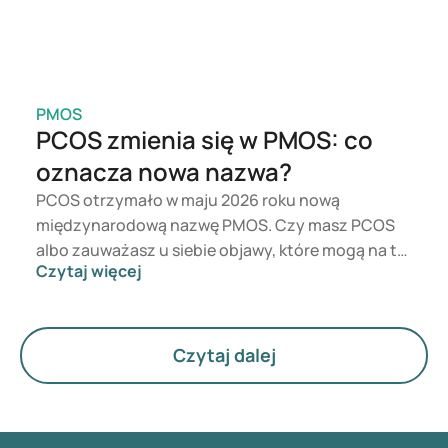
PMOS
PCOS zmienia się w PMOS: co
oznacza nowa nazwa?
PCOS otrzymało w maju 2026 roku nową
międzynarodową nazwę PMOS. Czy masz PCOS
albo zauważasz u siebie objawy, które mogą na to
Czytaj więcej
wskazywać? Z medycznego punktu widzenia nic
się bezpośrednio nie zmienia. Nowa nazwa
podkreśla jednak większe znaczenie hormonów,
metabolizmu i funkcjonowania jajników.
Czytaj dalej