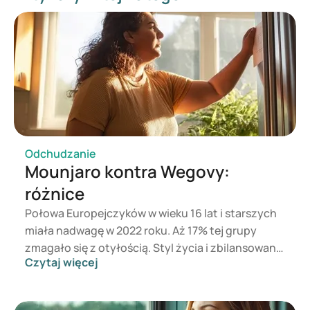
about-weight-loss-medications
https://www.radboudumc.nl/nieuws/2024/vijf-vragen-
over-afslankmedicijnen-beantwoord-door-het-
radboudumc
https://www.healthline.com/health-news/wegovy-
zepbound-myths-debunked
https://www.niddk.nih.gov/health-information/weight-
management/prescription-medications-treat-overweight-
obesity
Odchudzanie
Mounjaro kontra Wegovy:
różnice
Połowa Europejczyków w wieku 16 lat i starszych
miała nadwagę w 2022 roku. Aż 17% tej grupy
zmagało się z otyłością. Styl życia i zbilansowana
Czytaj więcej
dieta to podstawa zdrowej masy ciała, ale jeśli to
nie wystarcza, można sięgnąć po leczenie
farmakologiczne. Mounjaro zostało stworzone do