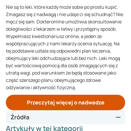
Nie są to leki, które każdy może sobie po prostu kupić.
Zmagasz się z nadwagą i nie udaje ci się schudnąć? Nie
męcz się sam. Dokteronline umożliwia skonsultowanie
dolegliwości z lekarzem w łatwy i przystępny sposób.
Wypełniasz kwestionariusz online, a jeden ze
współpracujących z nami lekarzy ocenia sytuację. Na
tej podstawie ustala się odpowiedni plan leczenia,
obejmujący leki odchudzające lub bez nich. Leki mogą
być wartościową pomocą dla osób zmagających się z
utratą wagi, pod warunkiem że będą stosowane jako
część szerszego planu obejmującego zdrowe
odżywianie i aktywność fizyczną.
Przeczytaj więcej o nadwadze
Źródła
Artykuły w tej kategorii
https://www.brownhealth.org/be-well/facts-and-fictions-