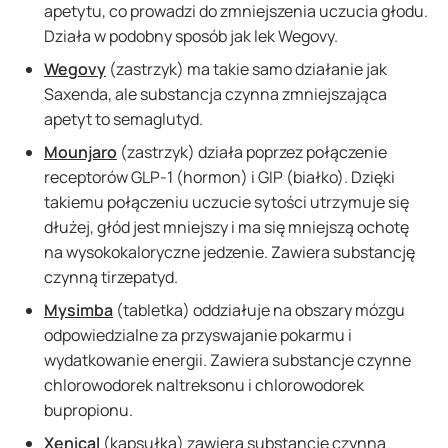
apetytu, co prowadzi do zmniejszenia uczucia głodu.
Działa w podobny sposób jak lek Wegovy.
Wegovy
(zastrzyk) ma takie samo działanie jak
Saxenda, ale substancja czynna zmniejszająca
apetyt to semaglutyd.
Mounjaro
(zastrzyk) działa poprzez połączenie
receptorów GLP-1 (hormon) i GIP (białko). Dzięki
takiemu połączeniu uczucie sytości utrzymuje się
dłużej, głód jest mniejszy i ma się mniejszą ochotę
na wysokokaloryczne jedzenie. Zawiera substancję
czynną tirzepatyd.
Mysimba
(tabletka) oddziałuje na obszary mózgu
odpowiedzialne za przyswajanie pokarmu i
wydatkowanie energii. Zawiera substancje czynne
chlorowodorek naltreksonu i chlorowodorek
bupropionu.
Xenical
(kapsułka) zawiera substancję czynną