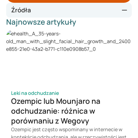
Źródła
Najnowsze artykuły
https://www.nhs.uk/contraception/methods-of-
contraception/
https://www.cbg-meb.nl/onderwerpen/medicijninformatie-
anticonceptie
Welke anticonceptiemethode is geschikt voor mij? -
Seksualiteit
Leki na odchudzanie
Ozempic lub Mounjaro na
odchudzanie: różnica w
porównaniu z Wegovy
Ozempic jest często wspominany w internecie w
kontekście odchudzania, ale w rzeczywistości jest