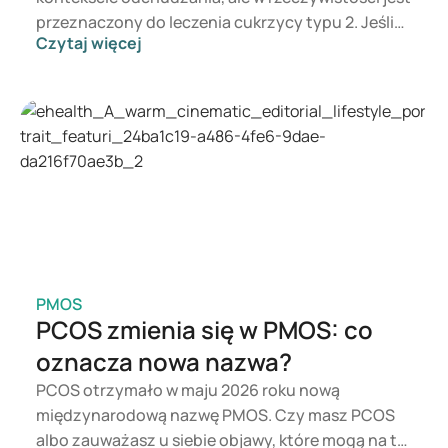
przeznaczony do leczenia cukrzycy typu 2. Jeśli
Czytaj więcej
zależy ci na wsparciu w kontroli masy ciała,
bardziej odpowiednie mogą być preparaty takie
jak Mounjaro i Wegovy. Wybór odpowiedniej
terapii zależy od lekarza, który bierze pod uwagę
twój stan zdrowia, BMI i stosowane leki.
PMOS
PCOS zmienia się w PMOS: co
oznacza nowa nazwa?
PCOS otrzymało w maju 2026 roku nową
międzynarodową nazwę PMOS. Czy masz PCOS
albo zauważasz u siebie objawy, które mogą na to