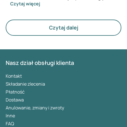
Czytaj więcej
wskazywać? Z medycznego punktu widzenia nic
się bezpośrednio nie zmienia. Nowa nazwa
podkreśla jednak większe znaczenie hormonów,
metabolizmu i funkcjonowania jajników.
Czytaj dalej
Nasz dział obsługi klienta
Kontakt
Składanie zlecenia
Płatność
Dostawa
Anulowanie, zmiany i zwroty
Inne
FAQ