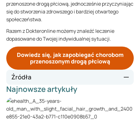
przenoszone drogą płciową, jednocześnie przyczyniając
się do stworzenia zdrowszego i bardziej otwartego
społeczeństwa.
Razem z Dokteronline możemy znaleźć leczenie
dopasowane do Twojej indywidualnej sytuacji.
Dowiedz się, jak zapobiegać chorobom
przenoszonym drogą płciową
Źródła
Najnowsze artykuły
https://seksuelevorming.nl/visie-beleid/overheidsbeleid-en-
regelgeving/
https://nos.nl/artikel/2446893-manifest-over-seksuele-
voorlichting-onderwijs-moet-mee-met-veranderde-tijden
https://www.medi-sfeer.be/nl/nieuws/aantal-gevallen-van-
seksueel-overdraagbare-aandoeningen-stijgt-in-
europa.html
https://www.folkhalsomyndigheten.se/contentassets/0a75