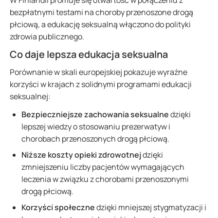
W Finlandii promuje się otwartość w połączeniu z
bezpłatnymi testami na choroby przenoszone drogą
płciową, a edukację seksualną włączono do polityki
zdrowia publicznego.
Co daje lepsza edukacja seksualna
Porównanie w skali europejskiej pokazuje wyraźne
korzyści w krajach z solidnymi programami edukacji
seksualnej:
Bezpieczniejsze zachowania seksualne
dzięki
lepszej wiedzy o stosowaniu prezerwatyw i
chorobach przenoszonych drogą płciową.
Niższe koszty opieki zdrowotnej
dzięki
zmniejszeniu liczby pacjentów wymagających
leczenia w związku z chorobami przenoszonymi
drogą płciową.
Korzyści społeczne
dzięki mniejszej stygmatyzacji i