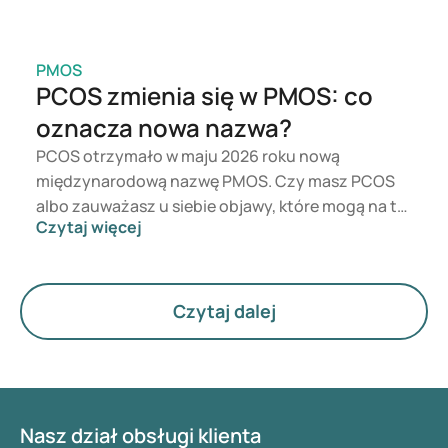
education-an-essential-contribution-to-young-peoples-
health-and-well-being/
https://stdhub.org/innovative-std-prevention-programs-
PMOS
case-studies-from-around-the-globe/
PCOS zmienia się w PMOS: co
https://academic.oup.com/eurpub/article/33/Supplement_
oznacza nowa nazwa?
2/ckad160.1216/7328210?login=false
PCOS otrzymało w maju 2026 roku nową
międzynarodową nazwę PMOS. Czy masz PCOS
albo zauważasz u siebie objawy, które mogą na to
Czytaj więcej
wskazywać? Z medycznego punktu widzenia nic
się bezpośrednio nie zmienia. Nowa nazwa
podkreśla jednak większe znaczenie hormonów,
metabolizmu i funkcjonowania jajników.
Czytaj dalej
Nasz dział obsługi klienta