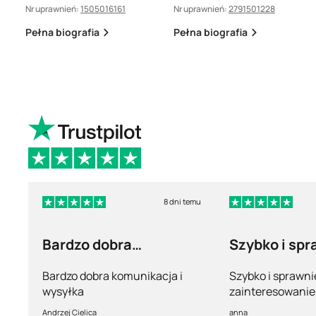
Nr uprawnień:
1505016161
Nr uprawnień:
2791501228
Pełna biografia
Pełna biografia
8 dni temu
Bardzo dobra
Szybko i spr
komunikacja i wysyłka
Bardzo dobra komunikacja i
Szybko i sprawni
wysyłka
zainteresowanie 
pełny profesjona
Andrzej Cielica
anna