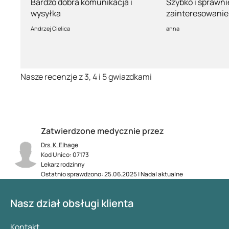
Bardzo dobra komunikacja i
Szybko i sprawni
wysyłka
zainteresowanie 
pełny profesjona
Andrzej Cielica
anna
Nasze recenzje z 3, 4 i 5 gwiazdkami
Zatwierdzone medycznie przez
Drs. K. Elhage
Kod Unico: 07173
Lekarz rodzinny
Ostatnio sprawdzono: 25.06.2025 | Nadal aktualne
Nasz dział obsługi klienta
Kontakt