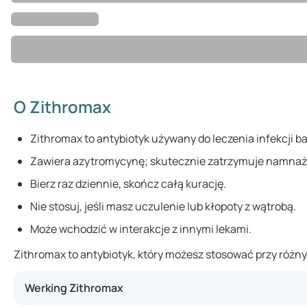
O Zithromax
Zithromax to antybiotyk używany do leczenia infekcji b
Zawiera azytromycynę; skutecznie zatrzymuje namnażan
Bierz raz dziennie, skończ całą kurację.
Nie stosuj, jeśli masz uczulenie lub kłopoty z wątrobą.
Może wchodzić w interakcje z innymi lekami.
Zithromax to antybiotyk, który możesz stosować przy różnyc
Werking Zithromax