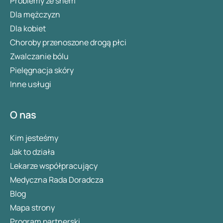
Problemy ze snem
Dla mężczyzn
Dla kobiet
Choroby przenoszone drogą płci
Zwalczanie bólu
Pielęgnacja skóry
Inne usługi
O nas
Kim jesteśmy
Jak to działa
Lekarze współpracujący
Medyczna Rada Doradcza
Blog
Mapa strony
Program partnerski