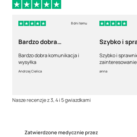
8 dni temu
Bardzo dobra
Szybko i spr
komunikacja i wysyłka
Bardzo dobra komunikacja i
Szybko i sprawni
wysyłka
zainteresowanie 
pełny profesjona
Andrzej Cielica
anna
Nasze recenzje z 3, 4 i 5 gwiazdkami
Zatwierdzone medycznie przez