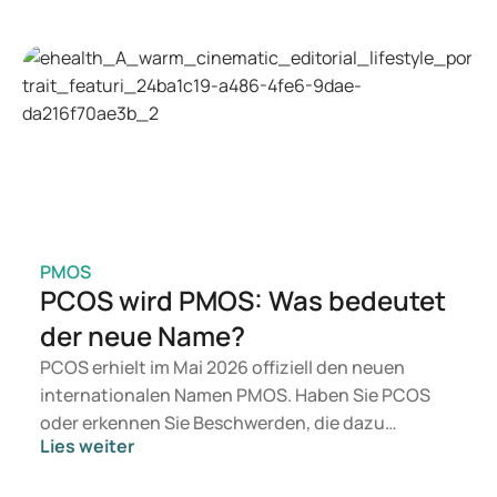
kommen eher Präparate wie Mounjaro und
Wegovy infrage. Welche Behandlung für Sie
geeignet ist, entscheidet ein Arzt auf Basis Ihrer
gesundheitlichen Verfassung, Ihres BMI und Ihrer
aktuellen Medikation.
PMOS
PCOS wird PMOS: Was bedeutet
der neue Name?
PCOS erhielt im Mai 2026 offiziell den neuen
internationalen Namen PMOS. Haben Sie PCOS
oder erkennen Sie Beschwerden, die dazu
Lies weiter
passen? Medizinisch ändert sich vorerst nichts.
Der neue Begriff legt jedoch mehr Gewicht auf