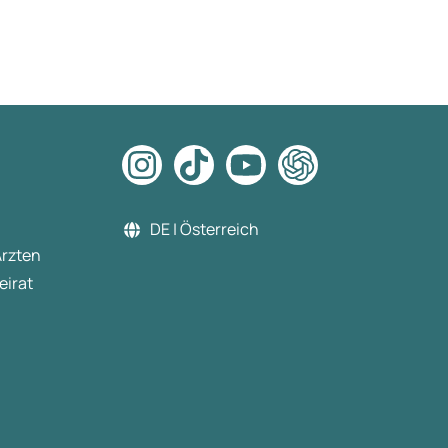
DE | Österreich
Ärzten
eirat