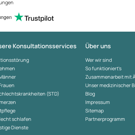
tungen
ungen
ere Konsultationsservices
Über uns
ktionsstörung
Wer wir sind
ehmen
So funktioniert's
 Männer
Zusammenarbeit mit 
 Frauen
Unser medizinischer B
chlechtskrankheiten (STD)
Blog
merzen
Impressum
tpflege
Sitemap
lecht schlafen
Partnerprogramm
tige Dienste