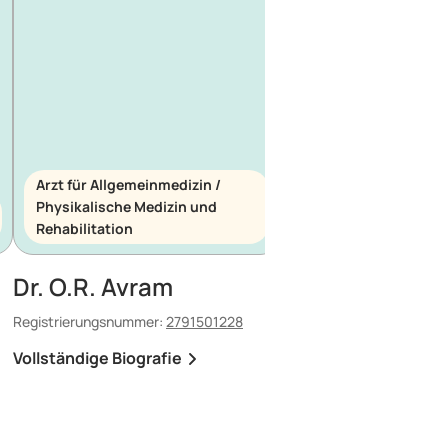
Arzt für Allgemeinmedizin /
Physikalische Medizin und
Arzt für Allgemeinme
Rehabilitation
Notfallmedizin
Dr. O.R. Avram
Dr. E. Maescu
Registrierungsnummer:
2791501228
Registrierungsnummer:
8
Vollständige Biografie
Vollständige Biografi