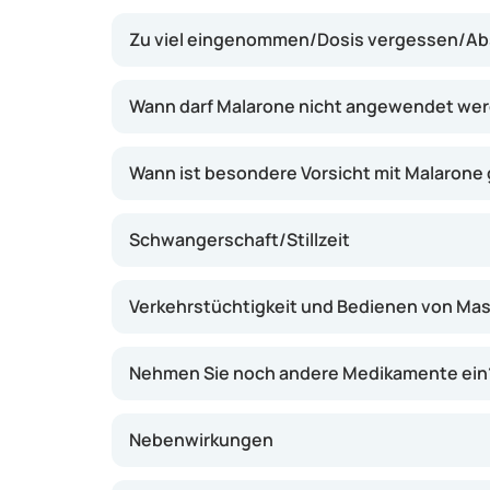
hemmen. Dadurch kann Malarone helfen, Mala
Zu viel eingenommen/Dosis vergessen/Ab
Risikogebiete reisen, oder Malaria zu behande
Vorteil ist, dass das Präparat nur einmal t
und in der Regel gut verträglich ist. Es kann 
Wann darf Malarone nicht angewendet we
deutlich senken, bietet jedoch keine Garantie
bekommen.
Wann ist besondere Vorsicht mit Malarone
Schwangerschaft/Stillzeit
Verkehrstüchtigkeit und Bedienen von Ma
Nehmen Sie noch andere Medikamente ein
Nebenwirkungen