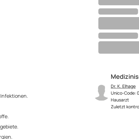
Medizinis
Dr. K. Elhage
Unico-Code: 
Infektionen.
Hausarzt
Zuletzt kontrol
ffe.
ogebiete.
rgien.