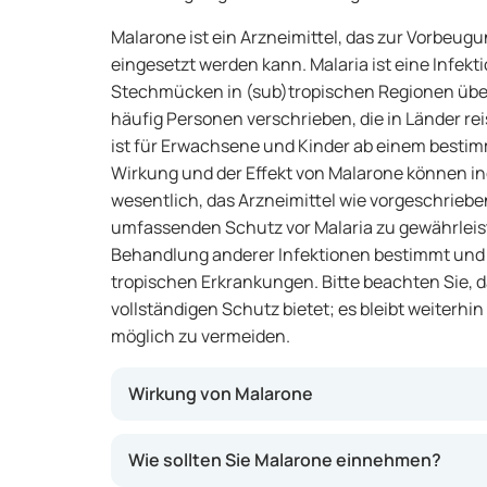
Malarone ist ein Arzneimittel, das zur Vorbeu
eingesetzt werden kann. Malaria ist eine Infekt
Stechmücken in (sub)tropischen Regionen über
häufig Personen verschrieben, die in Länder re
ist für Erwachsene und Kinder ab einem bestim
Wirkung und der Effekt von Malarone können indi
wesentlich, das Arzneimittel wie vorgeschrie
umfassenden Schutz vor Malaria zu gewährleist
Behandlung anderer Infektionen bestimmt und 
tropischen Erkrankungen. Bitte beachten Sie, d
vollständigen Schutz bietet; es bleibt weiterhin
möglich zu vermeiden.
Wirkung von Malarone
Dieses Arzneimittel enthält zwei Wirkstoffe:
Wie sollten Sie Malarone einnehmen?
Gemeinsam können sie das Wachstum des Mal