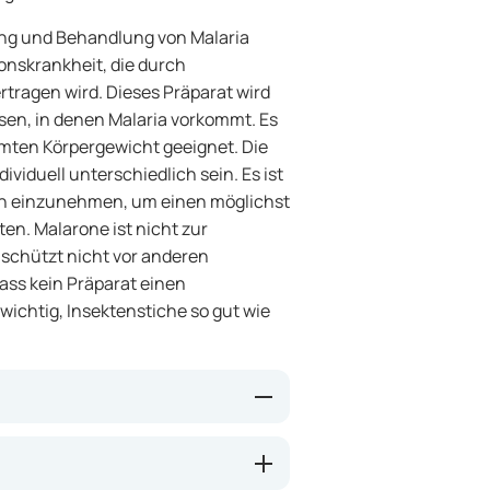
gung und Behandlung von Malaria
ionskrankheit, die durch
tragen wird. Dieses Präparat wird
isen, in denen Malaria vorkommt. Es
mten Körpergewicht geeignet. Die
viduell unterschiedlich sein. Es ist
ben einzunehmen, um einen möglichst
en. Malarone ist nicht zur
schützt nicht vor anderen
ass kein Präparat einen
 wichtig, Insektenstiche so gut wie
 Atovaquon und Proguanil.
aria-Parasiten im Körper