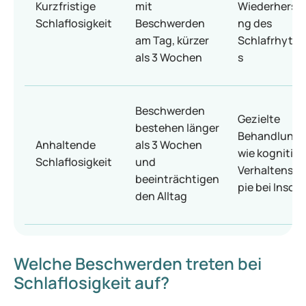
Kurzfristige
mit
Wiederherste
Schlaflosigkeit
Beschwerden
ng des
am Tag, kürzer
Schlafrhyth
als 3 Wochen
s
Beschwerden
Gezielte
bestehen länger
Behandlung,
Anhaltende
als 3 Wochen
wie kognitive
Schlaflosigkeit
und
Verhaltensth
beeinträchtigen
pie bei Insom
den Alltag
Welche Beschwerden treten bei
Schlaflosigkeit auf?