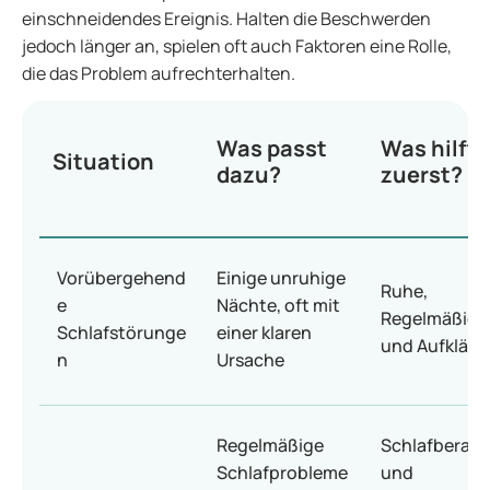
einschneidendes Ereignis. Halten die Beschwerden
jedoch länger an, spielen oft auch Faktoren eine Rolle,
die das Problem aufrechterhalten.
Was passt
Was hilft 
Situation
dazu?
zuerst?
Vorübergehend
Einige unruhige
Ruhe,
e
Nächte, oft mit
Regelmäßigk
Schlafstörunge
einer klaren
und Aufkläru
n
Ursache
Regelmäßige
Schlafberat
Schlafprobleme
und