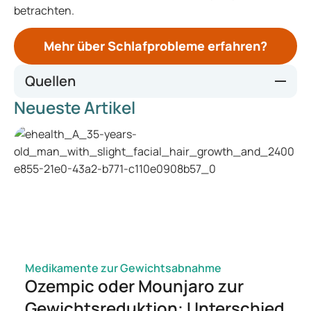
betrachten.
Mehr über Schlafprobleme erfahren?
Quellen
Neueste Artikel
Wat zijn slaapstoornissen? Oorzaken, symptomen en tips
Slaapproblemen | NHG-Richtlijnen
Slecht slapen | Thuisarts
Guidelines | ESRS
Behavioral-Insomnia-CPG-05.12.2020-for-public-
comment.pdf
ACP Recommends Cognitive Behavioral Therapy as Initial
Treatment forChronic Insomnia | ACP Online
pharmacologictreatmentofinsomnia.pdf
Medikamente zur Gewichtsabnahme
Ozempic oder Mounjaro zur
Gewichtsreduktion: Unterschied