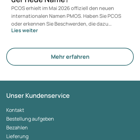
PCOS erhielt im Mai 2026 offiziell den neuen
internationalen Namen PMOS. Haben Sie PCOS
oder erkennen Sie Beschwerden, die dazu
Lies weiter
passen? Medizinisch ändert sich vorerst nichts.
Der neue Begriff legt jedoch mehr Gewicht auf
Hormone, den Stoffwechsel und die Funktion der
Eierstöcke.
Mehr erfahren
Unser Kundenservice
Kontakt
Bestellung aufgeben
Bezahlen
Lieferung