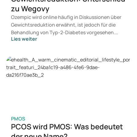
zu Wegovy
Ozempic wird online häufig in Diskussionen über
Gewichtsreduktion erwähnt, ist jedoch für die
Behandlung von Typ-2-Diabetes vorgesehen.
Lies weiter
Suchen Sie eine Therapie zur Gewichtskontrolle,
kommen eher Präparate wie Mounjaro und
Wegovy infrage. Welche Behandlung für Sie
geeignet ist, entscheidet ein Arzt auf Basis Ihrer
gesundheitlichen Verfassung, Ihres BMI und Ihrer
aktuellen Medikation.
PMOS
PCOS wird PMOS: Was bedeutet
der neue Name?