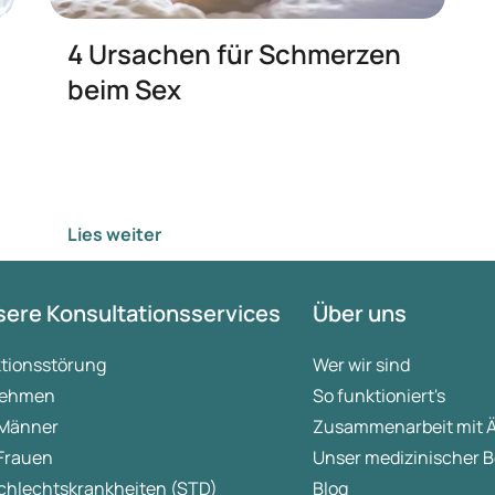
4 Ursachen für Schmerzen
beim Sex
Lies weiter
ere Konsultationsservices
Über uns
ktionsstörung
Wer wir sind
ehmen
So funktioniert's
 Männer
Zusammenarbeit mit 
 Frauen
Unser medizinischer B
chlechtskrankheiten (STD)
Blog