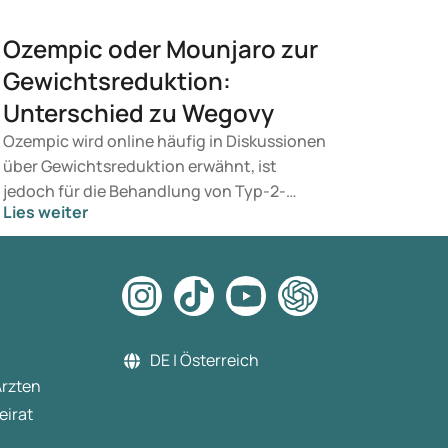
Ozempic oder Mounjaro zur
Gewichtsreduktion:
Unterschied zu Wegovy
Ozempic wird online häufig in Diskussionen
über Gewichtsreduktion erwähnt, ist
jedoch für die Behandlung von Typ-2-
Lies weiter
Diabetes vorgesehen. Suchen Sie eine
Therapie zur Gewichtskontrolle, kommen
eher Präparate wie Mounjaro und Wegovy
infrage. Welche Behandlung für Sie
geeignet ist, entscheidet ein Arzt auf Basis
Ihrer gesundheitlichen Verfassung, Ihres
DE | Österreich
BMI und Ihrer aktuellen Medikation.
Ärzten
eirat