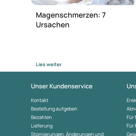
Magenschmerzen: 7
Ursachen
Lies weiter
Unser Kundenservice
Uns
Kontakt
Ere
Bestellung aufgeben
Abn
Bezahlen
Für
Lieferung
Für
Stornierungen, Änderungen und
Ges