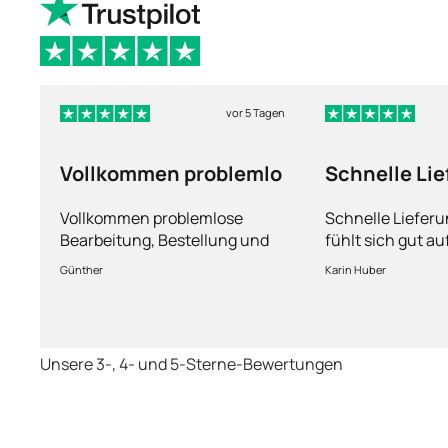
vor 5 Tagen
Vollkommen problemlo
Schnelle Li
und man füh
Vollkommen problemlose
Schnelle Liefer
Bearbeitung, Bestellung und
fühlt sich gut a
Lieferung
Fragen kann man
Günther
Karin Huber
jederzeit an die
Unsere 3-, 4- und 5-Sterne-Bewertungen