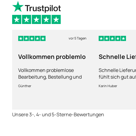
vor 5 Tagen
Vollkommen problemlo
Schnelle Li
und man füh
Vollkommen problemlose
Schnelle Liefer
Bearbeitung, Bestellung und
fühlt sich gut a
Lieferung
Fragen kann man
Günther
Karin Huber
jederzeit an die
Unsere 3-, 4- und 5-Sterne-Bewertungen