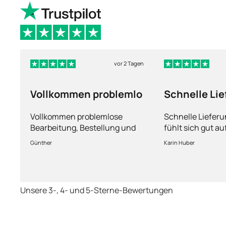
vor 2 Tagen
Vollkommen problemlo
Schnelle Li
und man füh
Vollkommen problemlose
Schnelle Liefer
Bearbeitung, Bestellung und
fühlt sich gut a
Lieferung
Fragen kann man
Günther
Karin Huber
jederzeit an die
Unsere 3-, 4- und 5-Sterne-Bewertungen