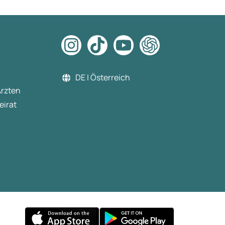
DE | Österreich
Ärzten
eirat