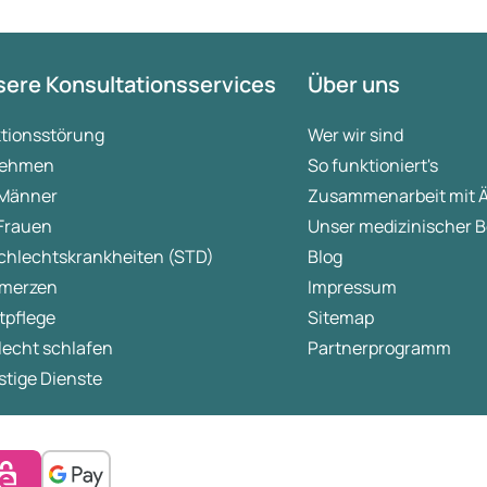
ere Konsultationsservices
Über uns
ktionsstörung
Wer wir sind
ehmen
So funktioniert's
 Männer
Zusammenarbeit mit 
 Frauen
Unser medizinischer B
chlechtskrankheiten (STD)
Blog
merzen
Impressum
tpflege
Sitemap
lecht schlafen
Partnerprogramm
tige Dienste