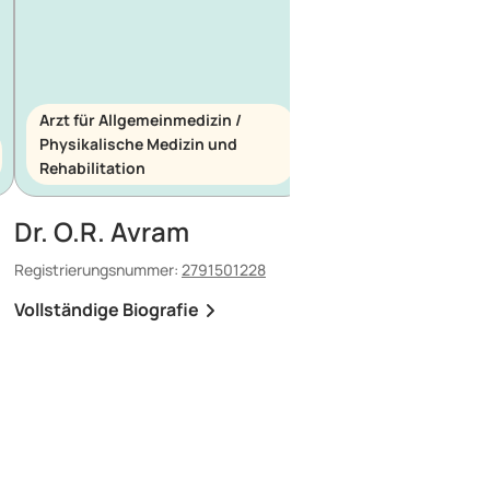
Arzt für Allgemeinmedizin /
Physikalische Medizin und
Arzt für Allgemeinme
Rehabilitation
Notfallmedizin
Dr. O.R. Avram
Dr. E. Maescu
Registrierungsnummer:
2791501228
Registrierungsnummer:
8
Vollständige Biografie
Vollständige Biografi