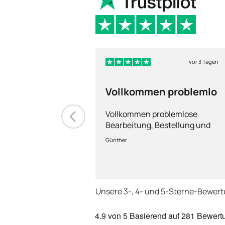
vor 3 Tagen
Vollkommen problemlo
Vollkommen problemlose
Bearbeitung, Bestellung und
Lieferung
Günther
Unsere 3-, 4- und 5-Sterne-Bewer
4.9
von 5
Basierend auf
281 Bewert