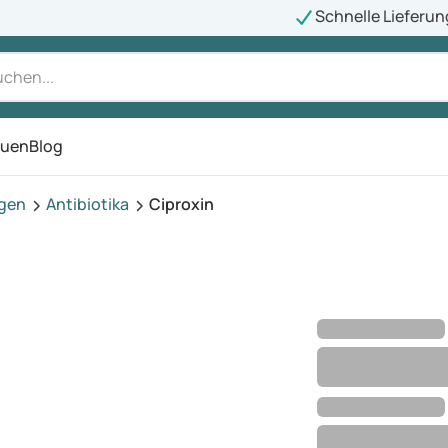
Schnelle Lieferun
auen
Blog
ü
agen
Antibiotika
Ciproxin