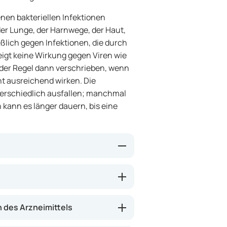
enen bakteriellen Infektionen
er Lunge, der Harnwege, der Haut,
ßlich gegen Infektionen, die durch
igt keine Wirkung gegen Viren wie
n der Regel dann verschrieben, wenn
ht ausreichend wirken. Die
erschiedlich ausfallen; manchmal
n kann es länger dauern, bis eine
off, der das Wachstum von
h können Beschwerden einer
lungen gelindert werden. Das
des Arzneimittels
on rascher zu heilen und das Risiko
irkt nicht bei jedem Bakterium