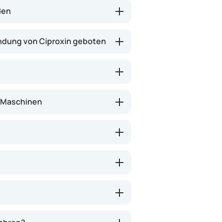
enn eine Wirksamkeit gegen die
den
ndung von Ciproxin geboten
n Maschinen