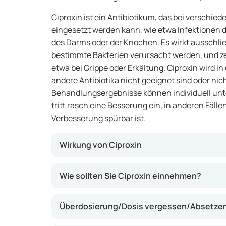
Ciproxin ist ein Antibiotikum, das bei verschied
eingesetzt werden kann, wie etwa Infektionen d
des Darms oder der Knochen. Es wirkt ausschlie
bestimmte Bakterien verursacht werden, und ze
etwa bei Grippe oder Erkältung. Ciproxin wird i
andere Antibiotika nicht geeignet sind oder nic
Behandlungsergebnisse können individuell unt
tritt rasch eine Besserung ein, in anderen Fälle
Verbesserung spürbar ist.
Wirkung von Ciproxin
Ciproxin enthält Ciprofloxacin, einen Wirkst
Wie sollten Sie Ciproxin einnehmen?
Bakterien hemmt und diese abtötet. Dadurc
Infektion wie Fieber, Schmerzen oder Schwel
Überdosierung/Dosis vergessen/Absetzen 
Arzneimittel kann dazu beitragen, die Infekti
von Komplikationen zu verringern. Ciproxin w