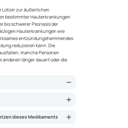
 Lotion zur äußerlichen
en bestimmter Hauterkrankungen
er bis schwerer Psoriasis der
näckigen Hauterkrankungen wie
k wirksames entzündungshemmendes
ldung reduzieren kann. Die
 ausfallen; manche Personen
 anderen länger dauert oder die
en sowie übermäßiges
kreiz und Rötungen abnehmen
besondere bei hartnäckigen
etzen dieses Medikaments
en nicht ausreichend ansprechen.
ie betroffenen Hautareale oder die