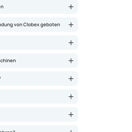
en
endung von Clobex geboten
schinen
?