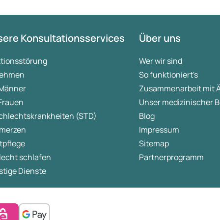
ere Konsultationsservices
Über uns
ktionsstörung
Wer wir sind
ehmen
So funktioniert's
 Männer
Zusammenarbeit mit 
 Frauen
Unser medizinischer B
chlechtskrankheiten (STD)
Blog
merzen
Impressum
tpflege
Sitemap
lecht schlafen
Partnerprogramm
tige Dienste