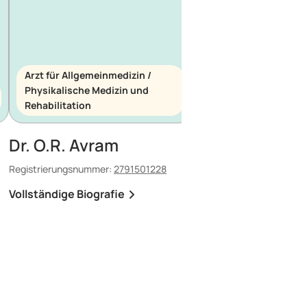
Arzt für Allgemeinmedizin /
Physikalische Medizin und
Arzt für Allgemeinme
Rehabilitation
Notfallmedizin
Dr. O.R. Avram
Dr. E. Maescu
Registrierungsnummer:
2791501228
Registrierungsnummer:
8
Vollständige Biografie
Vollständige Biografi