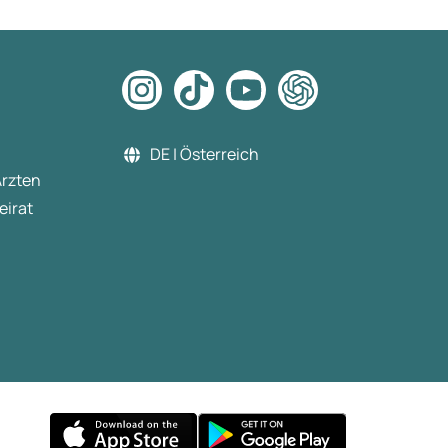
DE | Österreich
Ärzten
eirat