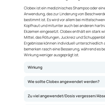
Clobex ist ein medizinisches Shampoo oder eine
Anwendung, das zur Linderung von Beschwerd
bestimmt ist. Es wird vor allem bei mittelschwer
Kopfhaut und mitunter auch bei anderen hart
Ekzemen eingesetzt. Clobex enthält ein star
Mittel, das Rötungen, Juckreiz und Schuppenbi
Ergebnisse können individuell unterschiedlich
bemerken rasch eine Besserung, während es bei
Wirkung weniger ausgeprägt ist.
Wirkung
Dieses Präparat wirkt, indem es Entzündung
Wie sollte Clobex angewendet werden?
Hautwachstum hemmt. Dadurch können Juc
und die Haut wird beruhigt. Clobex kann ins
Zu viel angewendet/Dosis vergessen/Abs
Hautstellen helfen, die auf mildere Therapi
Das Präparat wirkt lokal und wird direkt auf d