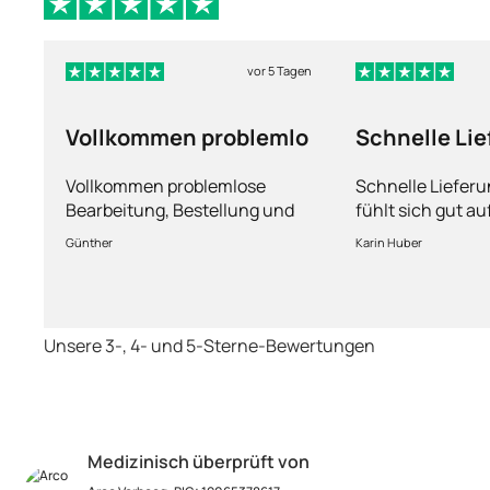
vor 5 Tagen
Vollkommen problemlo
Schnelle Li
und man füh
Vollkommen problemlose
Schnelle Liefer
Bearbeitung, Bestellung und
fühlt sich gut a
Lieferung
Fragen kann man
Günther
Karin Huber
jederzeit an die
Unsere 3-, 4- und 5-Sterne-Bewertungen
Medizinisch überprüft von