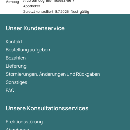
Arco Verhoog
:
BIG: 19065378617
Apotheker
Zuletzt kontrolliert: 8.7.2025 | Noch gültig
Unser Kundenservice
Kontakt
Bestellung aufgeben
Bezahlen
Lieferung
Stornierungen, Änderungen und Rückgaben
Sonstiges
FAQ
Unsere Konsultationsservices
Erektionsstörung
Abnehmen