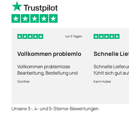
vor 5 Tagen
Vollkommen problemlo
Schnelle Li
und man füh
Vollkommen problemlose
Schnelle Liefer
Bearbeitung, Bestellung und
fühlt sich gut a
Lieferung
Fragen kann man
Günther
Karin Huber
jederzeit an die
Unsere 3-, 4- und 5-Sterne-Bewertungen