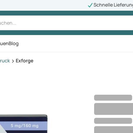
Schnelle Lieferun
auen
Blog
ü
ruck
Exforge