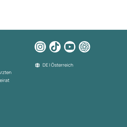
DE | Österreich
Ärzten
eirat