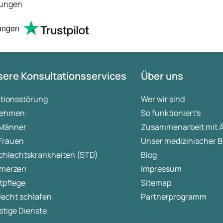
tungen
ungen
ere Konsultationsservices
Über uns
ktionsstörung
Wer wir sind
ehmen
So funktioniert's
 Männer
Zusammenarbeit mit 
 Frauen
Unser medizinischer B
chlechtskrankheiten (STD)
Blog
merzen
Impressum
tpflege
Sitemap
lecht schlafen
Partnerprogramm
tige Dienste