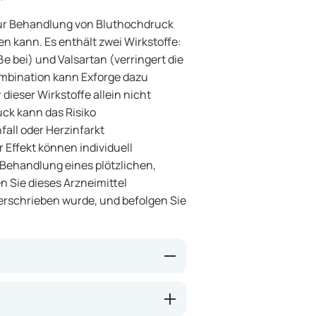
 zur Behandlung von Bluthochdruck
n kann. Es enthält zwei Wirkstoffe:
e bei) und Valsartan (verringert die
mbination kann Exforge dazu
dieser Wirkstoffe allein nicht
uck kann das Risiko
all oder Herzinfarkt
 Effekt können individuell
r Behandlung eines plötzlichen,
 Sie dieses Arzneimittel
verschrieben wurde, und befolgen Sie
che Wirkmechanismen kombiniert:
fäße entspannen, während Valsartan