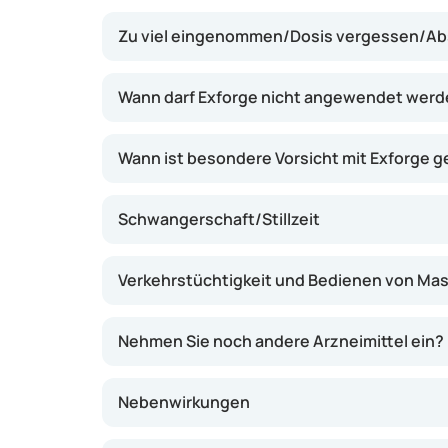
die Wirkung bestimmter Substanzen im Körper 
Zu viel eingenommen/Dosis vergessen/Abs
erhöhen. Dadurch können sich die Blutgefäß
das Blut leichter pumpen. Dies kann dazu be
und Beschwerden wie Kopfschmerzen, Schwind
Wann darf Exforge nicht angewendet wer
Die Wirkung ist in der Regel nach einigen 
spürbar.
Wann ist besondere Vorsicht mit Exforge 
Schwangerschaft/Stillzeit
Verkehrstüchtigkeit und Bedienen von Ma
Nehmen Sie noch andere Arzneimittel ein?
Nebenwirkungen