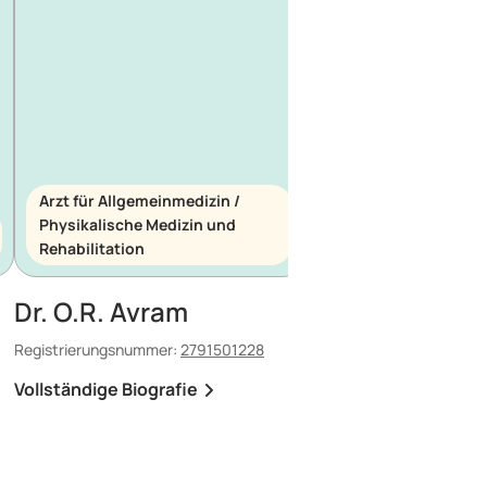
Arzt für Allgemeinmedizin /
Physikalische Medizin und
Arzt für Allgemeinme
Rehabilitation
Notfallmedizin
Dr. O.R. Avram
Dr. E. Maescu
Registrierungsnummer:
2791501228
Registrierungsnummer:
8
Vollständige Biografie
Vollständige Biografi