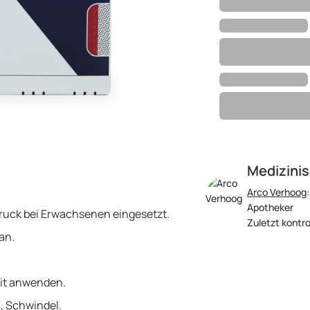
Medizinis
Arco Verhoog
Apotheker
ruck bei Erwachsenen eingesetzt.
Zuletzt kontrol
an.
eit anwenden.
, Schwindel.