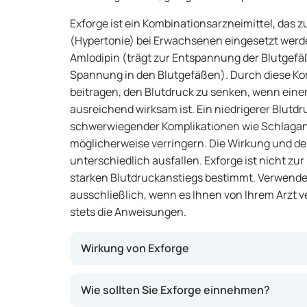
Exforge ist ein Kombinationsarzneimittel, das
(Hypertonie) bei Erwachsenen eingesetzt werde
Amlodipin (trägt zur Entspannung der Blutgefäß
Spannung in den Blutgefäßen). Durch diese Ko
beitragen, den Blutdruck zu senken, wenn einer 
ausreichend wirksam ist. Ein niedrigerer Blutdr
schwerwiegender Komplikationen wie Schlaganf
möglicherweise verringern. Die Wirkung und der
unterschiedlich ausfallen. Exforge ist nicht zu
starken Blutdruckanstiegs bestimmt. Verwenden
ausschließlich, wenn es Ihnen von Ihrem Arzt 
stets die Anweisungen.
Wirkung von Exforge
Exforge wirkt, indem es zwei unterschiedli
Wie sollten Sie Exforge einnehmen?
Amlodipin sorgt dafür, dass sich die Blutge