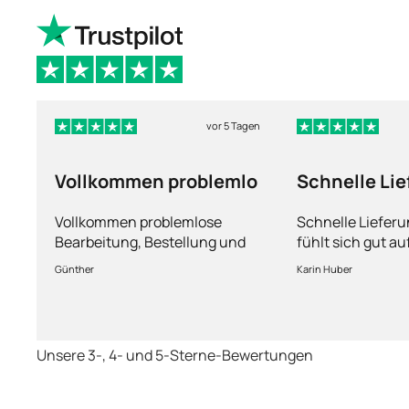
vor 5 Tagen
Vollkommen problemlo
Schnelle Li
und man füh
Vollkommen problemlose
Schnelle Liefer
Bearbeitung, Bestellung und
fühlt sich gut a
Lieferung
Fragen kann man
Günther
Karin Huber
jederzeit an die
Unsere 3-, 4- und 5-Sterne-Bewertungen