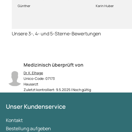
Lieferung
Fragen kann man
Günther
Karin Huber
jederzeit an die
Unsere 3-, 4- und 5-Sterne-Bewertungen
Medizinisch überprüft von
Dr. K. Elhage
Unico-Code: 07173
Hausarzt
Zuletzt kontrolliert: 9.5.2025 | Noch gültig
Unser Kundenservice
Kontakt
Bestellung aufgeben