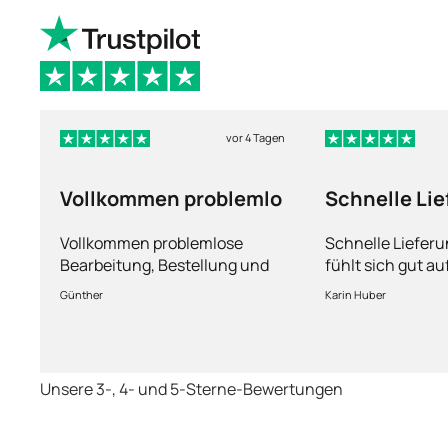
vor 4 Tagen
Vollkommen problemlo
Schnelle Li
und man füh
Vollkommen problemlose
Schnelle Liefer
Bearbeitung, Bestellung und
fühlt sich gut a
Lieferung
Fragen kann man
Günther
Karin Huber
jederzeit an die
Unsere 3-, 4- und 5-Sterne-Bewertungen