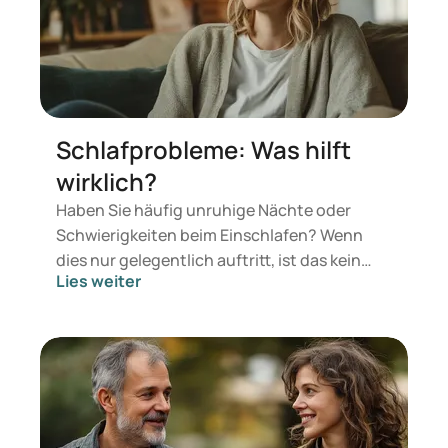
Schlafprobleme: Was hilft
wirklich?
Haben Sie häufig unruhige Nächte oder
Schwierigkeiten beim Einschlafen? Wenn
dies nur gelegentlich auftritt, ist das kein
Lies weiter
Problem – der Körper kann sich selbst
regenerieren. Kritisch wird es jedoch, wenn
sich ein chronisches Muster entwickelt, das
zu ernsthaften Schlafproblemen führt. Dies
kann die normale Tagesfunktion
beeinträchtigen und Beschwerden wie
Konzentrationsprobleme oder