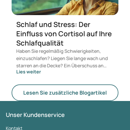
Schlaf und Stress: Der
Einfluss von Cortisol auf Ihre
Schlafqualität
Haben Sie regelmäßig Schwierigkeiten,
einzuschlafen? Liegen Sie lange wach und
starren an die Decke? Ein Überschuss an
Lies weiter
Cortisol könnte eine Ursache sein. Dieses
Hormon beeinflusst unseren Schlaf-Wach-
Rhythmus (zirkadianer Rhythmus) und wirkt
Lesen Sie zusätzliche Blogartikel
sich sowohl auf die Schlafdauer als auch auf
die Schlafqualität aus. Eine Störung kann zu
kürzeren Nächten und weniger erholsamem
Unser Kundenservice
Schlaf führen. Cortisol wird häufig mit Stress
in Verbindung gebracht, erfüllt jedoch auch
Kontakt