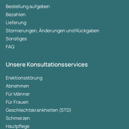
andere wichtige Funktionen. In diesem
Bestellung aufgeben
Artikel erläutern wir, was Cortisol ist, wie es
Bezahlen
mit Schlaf zusammenhängt und geben
Lieferung
Tipps, um den Cortisolspiegel zu senken, zu
entspannen und die Schlafqualität zu
Stornierungen, Änderungen und Rückgaben
verbessern.
Sonstiges
FAQ
Unsere Konsultationsservices
Erektionsstörung
Abnehmen
Für Männer
Für Frauen
Geschlechtskrankheiten (STD)
Schmerzen
Hautpflege