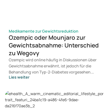
Medikamente zur Gewichtsreduktion
Ozempic oder Mounjaro zur
Gewichtsabnahme: Unterschied
zu Wegovy
Ozempic wird online häufig in Diskussionen über
Gewichtsabnahme erwähnt, ist jedoch für die
Behandlung von Typ-2-Diabetes vorgesehen.
Lies weiter
Wenn Sie eine Therapie zur Gewichtskontrolle
suchen, kommen eher Präparate wie Mounjaro
und Wegovy in Betracht. Welche Behandlung für
Sie geeignet ist, entscheidet ein Arzt auf
Grundlage Ihrer Gesundheit, Ihres BMI und Ihres
Medikamentenkonsums.