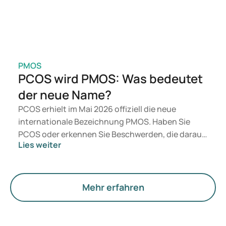
PMOS
PCOS wird PMOS: Was bedeutet
der neue Name?
PCOS erhielt im Mai 2026 offiziell die neue
internationale Bezeichnung PMOS. Haben Sie
PCOS oder erkennen Sie Beschwerden, die darauf
Lies weiter
hindeuten könnten? Medizinisch ändert sich
zunächst nichts. Der neue Begriff legt jedoch
mehr Gewicht auf Hormone, den Stoffwechsel und
die Funktion der Eierstöcke.
Mehr erfahren